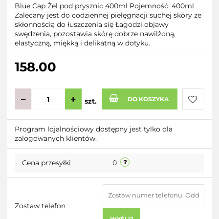
Blue Cap Żel pod prysznic 400ml Pojemność: 400ml
Zalecany jest do codziennej pielęgnacji suchej skóry ze
skłonnością do łuszczenia się Łagodzi objawy
swędzenia, pozostawia skórę dobrze nawilżoną,
elastyczną, miękką i delikatną w dotyku.
158.00
DO KOSZYKA
szt.
Do
Program lojalnościowy dostępny jest tylko dla
zalogowanych klientów.
przecho
Cena przesyłki
0
Zostaw telefon
WYŚLIJ