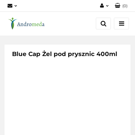
(
0
)
Zaloguj się
Zarejestruj się
Dodaj zgłoszenie
Zgody cookies
Blue Cap Żel pod prysznic 400ml