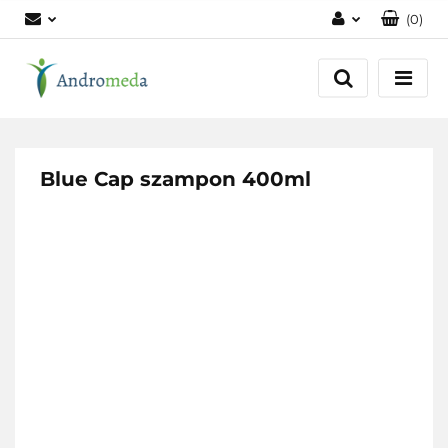
(
0
)
Zaloguj się
Zarejestruj się
Dodaj zgłoszenie
Zgody cookies
Blue Cap szampon 400ml