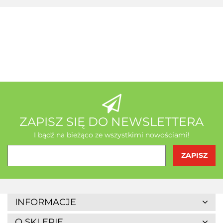
A-Z Medica
AB - Natura
ZAPISZ SIĘ DO NEWSLETTERA
I bądź na bieżąco ze wszystkimi nowościami!
Agrofrost
INFORMACJE
O SKLEPIE