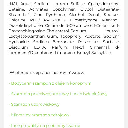
INCI: Aqua, Sodium Laureth Sulfate, Cpca,odopropyl
Betaine, Acrylates Copolymer, Glycol Distearate-
Steareth-4, Zinc Pyrihione, Alcohol Denat, Sodium
Chloride, PEG/ PPG-20/ 6 Dimethycone, Menthol,
Diazolidinyl Urea, Ceramide 3-Ceramide 6ll-Ceramide I-
Phytosphingosine-Cholesterol-Sodium Lauroyl
Lactylate-Xanthan Gum, Tocopheryl Acetate, Sodium
Hydroxide, Sodium Benzonate, Potassium Sorbate,
Disodium EDTA, Parfum: Hexyl Cinnamal, d-
Limonene/Dipentene/I-Limonene, Benzyl Salicylate
W ofercie sklepu posiadamy również:
- Bodycann szampon z olejem konopnym
- Szampon przeciwłojotokowy i przeciwłupieżowy
- Szampon uzdrowiskowy
- Mineralny szampon zdrojowy
- Inne produkty na problemy skórne