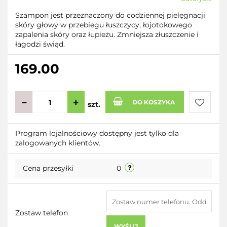
Szampon jest przeznaczony do codziennej pielęgnacji
skóry głowy w przebiegu łuszczycy, łojotokowego
zapalenia skóry oraz łupieżu. Zmniejsza złuszczenie i
łagodzi świąd.
169.00
DO KOSZYKA
szt.
Do
Program lojalnościowy dostępny jest tylko dla
zalogowanych klientów.
przecho
Cena przesyłki
0
Zostaw telefon
WYŚLIJ