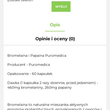
Zostaw telefon
WYŚLIJ
Opis
Opinie i oceny (0)
Bromelaina i Papaina Puromedica
Producent - Puromedica
Opakowanie - 60 kapsułek
Dawka (
1 kapsułka 2 razy dziennie, przed jedzeniem
) -
460mg
bromelaniny,
260mg
papainy
Bromelaina
to naturalna mieszanka aktywnych
enzymów proteolitycznych, pozyskiwanych z owoców i