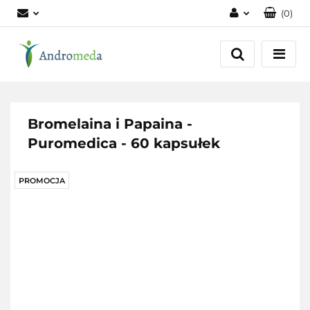
(
0
)
Zaloguj się
Zarejestruj się
Dodaj zgłoszenie
Zgody cookies
Bromelaina i Papaina -
Puromedica - 60 kapsułek
PROMOCJA