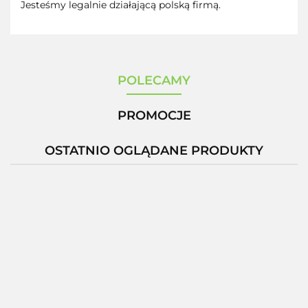
Jesteśmy legalnie działającą polską firmą.
POLECAMY
PROMOCJE
OSTATNIO OGLĄDANE PRODUKTY
-12%
Zestaw 3
Glutation
D
x
MSE
M
Kolagen
300mg
ZESTAW 3
ży
Hericium 90
Glow
573.00
60 kaps
355.00