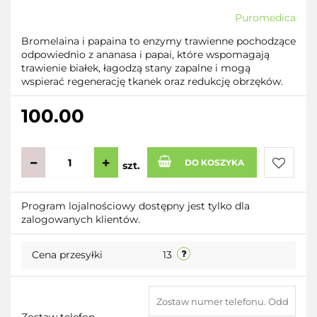
Puromedica
Bromelaina i papaina to enzymy trawienne pochodzące
odpowiednio z ananasa i papai, które wspomagają
trawienie białek, łagodzą stany zapalne i mogą
wspierać regenerację tkanek oraz redukcję obrzęków.
100.00
DO KOSZYKA
szt.
Do
Program lojalnościowy dostępny jest tylko dla
zalogowanych klientów.
przecho
Cena przesyłki
13