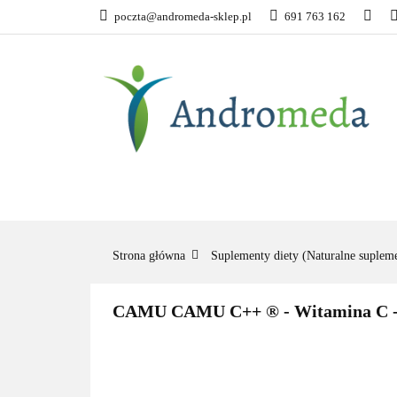
poczta@andromeda-sklep.pl
691 763 162
WITAMINY NAT
ODPORNOŚĆ
ZDROWA ŻYWNOŚ
WITAMINY
MINERAŁY
SUPLE
NATURALNE
NATURALNE
NATUR
Strona główna
Suplementy diety (Naturalne supleme
CAMU CAMU C++ ® - Witamina C - 