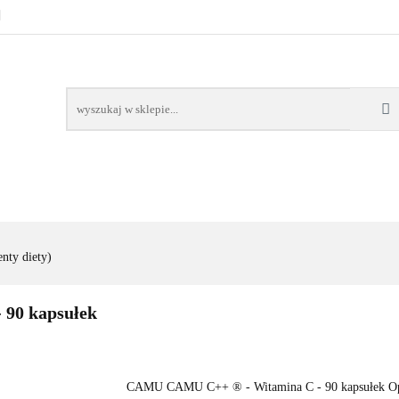
URALNE
MINERAŁY NATURALNE
SUPLEMENTY
WSPARCIE ORGANIZMU
KOSMETYKI NATURALNE
Ć, DIETA
ARTYKUŁY
MENTY
ODPORNOŚĆ
WSPARCIE
KOSMETYKI
ALNE
ORGANIZMU
NATURALNE
nty diety)
90 kapsułek
CAMU CAMU C++ ® - Witamina C - 90 kapsułek Opak