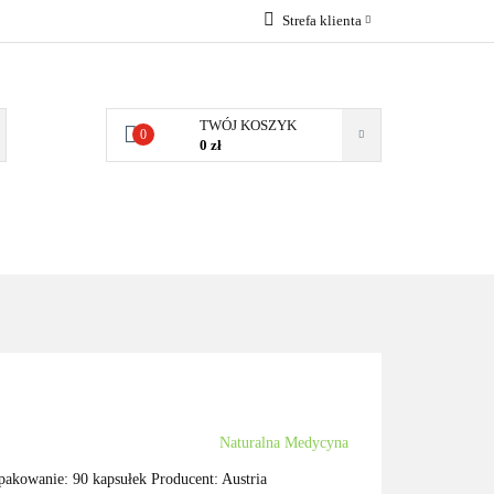
Strefa klienta
 NATURALNE
Zaloguj się
DLA DOMU
Zarejestruj się
TWÓJ KOSZYK
0
Dodaj zgłoszenie
0 zł
Zgody cookies
DLA
ZDROWA
ARTYKUŁY
DOMU
ŻYWNOŚĆ,
DIETA
Naturalna Medycyna
owanie: 90 kapsułek Producent: Austria