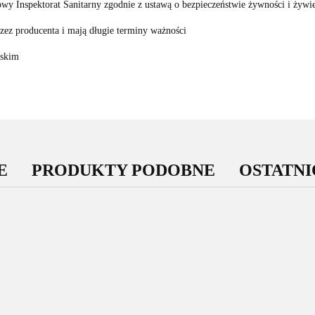
wy Inspektorat Sanitarny zgodnie z ustawą o bezpieczeństwie żywności i żywie
ez producenta i mają długie terminy ważności
lskim
E
PRODUKTY PODOBNE
OSTATN
-12%
Glutation
MSE
300mg
Dwupak