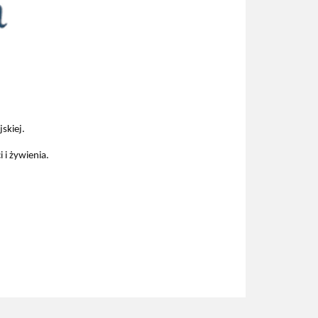
skiej.
 i żywienia.