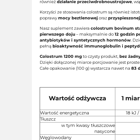
również
działanie przeciwdrobnoustrojowe
, w
Korzyści ze stosowania colostrum są również isto
poprawy
mocy beztlenowej
oraz
przyspieszonej
Nasz suplement zawiera
colostrum bovinum st
pierwszego doju
– maksymalnie do
12 godzin p
antybiotyków i syntetycznych hormonów
. D
pełną
bioaktywność immunoglobulin i pepty
Colostrum 1200 mg
to czysty produkt,
bez żadn
Dzięki dołączonej miarce porcjowanie jest pros
Całe opakowanie (100 g) wystarcza nawet na
83 
Wartość odżywcza
1 mia
Wartość energetyczna
18 kJ /
Tłuszcz
w tym kwasy tłuszczowe
nasycone
Węglowodany