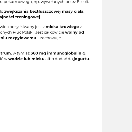
u pokarmowego, np. wywołanych przez E. coli.
 do
zwiększania beztłuszczowej masy ciała
,
ajności treningowej
.
wiec pozyskiwany jest z
mleka krowiego
z
lonych Płuc Polski. Jest całkowicie
wolny od
eniu rozpyłowemu
– zachowuje
strum
, w tym aż
360 mg immunoglobulin G
.
cić w
wodzie lub mleku
albo dodać do
jogurtu
.