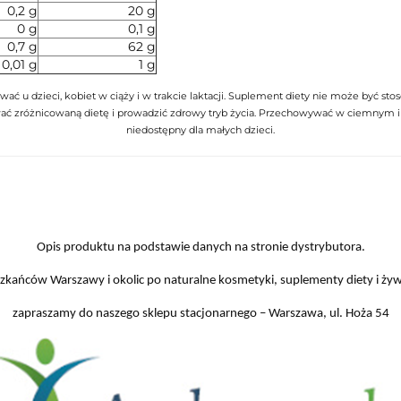
0,2 g
20 g
0 g
0,1 g
0,7 g
62 g
0,01 g
1 g
ować u dzieci, kobiet w ciąży i w trakcie laktacji. Suplement diety nie może być st
wać zróżnicowaną dietę i prowadzić zdrowy tryb życia. Przechowywać w ciemnym 
niedostępny dla małych dzieci.
Opis produktu na podstawie danych na stronie dystrybutora.
zkańców Warszawy i okolic po naturalne kosmetyki, suplementy diety i ży
zapraszamy do naszego sklepu stacjonarnego – Warszawa, ul. Hoża 54