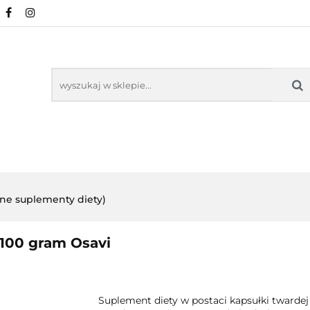
URALNE
MINERAŁY NATURALNE
SUPLEMEN
WSPARCIE ORGANIZMU
KOSMETYKI NATURA
ZDROWA ŻYWNOŚĆ, DIETA
ARTYKUŁY
ENTY
ODPORNOŚĆ
WSPARCIE
KOSMETYKI
LNE
ORGANIZMU
NATURALNE
lne suplementy diety)
 100 gram Osavi
Suplement diety w postaci kapsułki twardej z