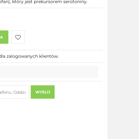
an), który jest prekursorem serotoniny.
KA
Do
dla zalogowanych klientów.
przechowalni
WYŚLIJ