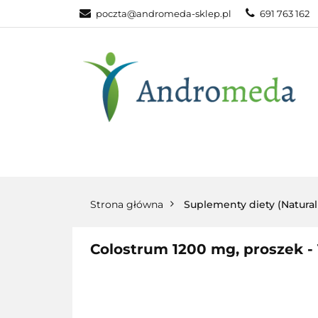
poczta@andromeda-sklep.pl
691 763 162
WITAMINY NAT
ODPORNOŚĆ
DLA DOMU
WITAMINY
MINERAŁY
SUPLEM
NATURALNE
NATURALNE
NATURA
Strona główna
Suplementy diety (Natura
Colostrum 1200 mg, proszek -