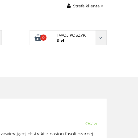
Strefa klienta
TY NATURALNE
Zaloguj się
LNE
Zarejestruj się
TWÓJ KOSZYK
0
Dodaj zgłoszenie
0 zł
Zgody cookies
DLA
ZDROWA
ARTYKUŁY
DOMU
ŻYWNOŚĆ,
DIETA
Osavi
awierającej ekstrakt z nasion fasoli czarnej