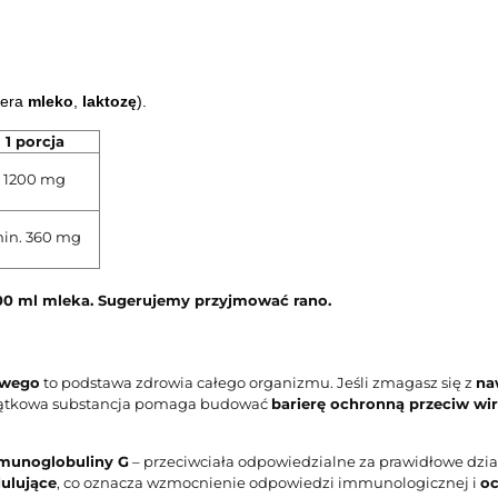
iera
mleko
,
laktozę
).
1 porcja
1200 mg
in. 360 mg
00 ml mleka. Sugerujemy przyjmować rano.
owego
to podstawa zdrowia całego organizmu. Jeśli zmagasz się z
na
wyjątkowa substancja pomaga budować
barierę ochronną przeciw wi
munoglobuliny G
– przeciwciała odpowiedzialne za prawidłowe dzi
ulujące
, co oznacza wzmocnienie odpowiedzi immunologicznej i
oc