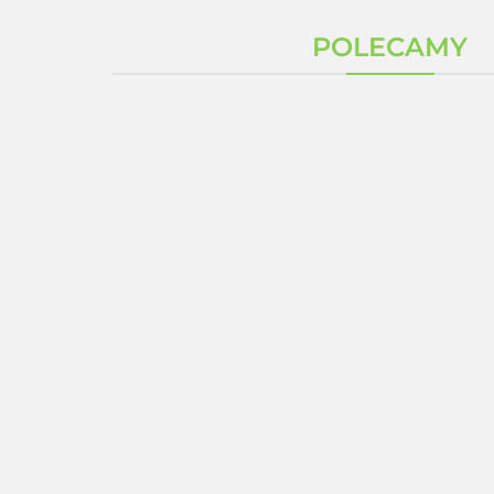
POLECAMY
G
Zestaw 3 x Kolagen
ZESTAW 3 SZTUKI
Glow Collagen Shot
QuinoMit®Q10 MSE
15 saszetek Tiens +
50 ml koenzym Q10
gratis Wit C Acerola
573.00
+ Seleemit MSE
1632.00
Gratis