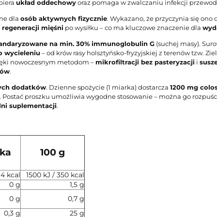
spiera
układ oddechowy
oraz pomaga w zwalczaniu infekcji przewod
tne dla
osób aktywnych fizycznie
. Wykazano, że przyczynia się ono
 regeneracji mięśni
po wysiłku – co ma kluczowe znaczenie dla
wyd
andaryzowane na min. 30% immunoglobulin G
(suchej masy). Suro
o wycieleniu
– od krów rasy holsztyńsko-fryzyjskiej z terenów tzw. Zie
zięki nowoczesnym metodom –
mikrofiltracji bez pasteryzacji
i
susz
dów
.
ych dodatków
. Dzienne spożycie (1 miarka) dostarcza
1200 mg colo
te. Postać proszku umożliwia wygodne stosowanie – można go rozpuś
dni suplementacji
.
rka
100 g
 4 kcal
1500 kJ / 350 kcal
0 g
1,5 g
0 g
0,7 g
0,3 g
25 g