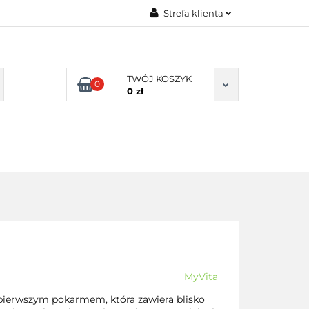
Strefa klienta
TY NATURALNE
Zaloguj się
LNE
Zarejestruj się
TWÓJ KOSZYK
0
Dodaj zgłoszenie
0 zł
Zgody cookies
DLA
ZDROWA
ARTYKUŁY
DOMU
ŻYWNOŚĆ,
DIETA
MyVita
pierwszym pokarmem, która zawiera blisko