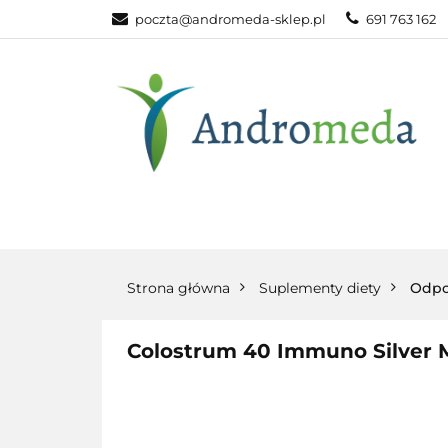
poczta@andromeda-sklep.pl
691 763 162
WITAMINY NAT
ODPORNOŚĆ
DLA DOMU
WITAMINY
MINERAŁY
SUPLEM
NATURALNE
NATURALNE
NATURA
Strona główna
Suplementy diety
Odpo
Colostrum 40 Immuno Silver M