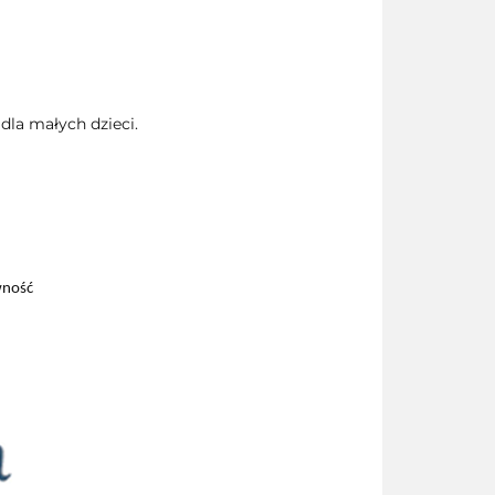
la małych dzieci.
wność