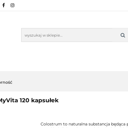
URALNE
MINERAŁY NATURALNE
SUPLEMEN
WSPARCIE ORGANIZMU
KOSMETYKI NATURA
ZDROWA ŻYWNOŚĆ, DIETA
ARTYKUŁY
ENTY
ODPORNOŚĆ
WSPARCIE
KOSMETYKI
LNE
ORGANIZMU
NATURALNE
rność
yVita 120 kapsułek
Colostrum to naturalna substancja będąca 