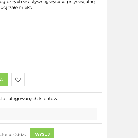
ogicznych w aktywnej, wysoko przyswajalnej
 dojrzałe mleko.
KA
Do
dla zalogowanych klientów.
przechowalni
WYŚLIJ