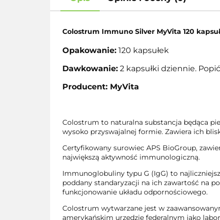
Colostrum Immuno Silver MyVita 120 kapsu
Opakowanie:
120 kapsułek
Dawkowanie:
2 kapsułki dziennie. Popi
Producent: MyVita
Colostrum to naturalna substancja będąca pi
wysoko przyswajalnej formie. Zawiera ich blisk
Certyfikowany surowiec APS BioGroup, zawier
największą aktywność immunologiczną.
Immunoglobuliny typu G (IgG) to najliczniejsz
poddany standaryzacji na ich zawartość na 
funkcjonowanie układu odpornościowego.
Colostrum wytwarzane jest w zaawansowanym
amerykańskim urzędzie federalnym jako labor