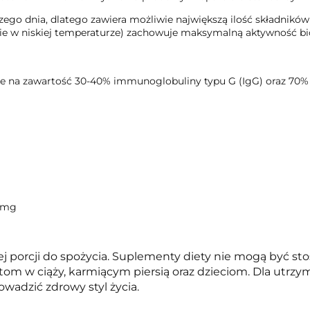
ego dnia, dlatego zawiera możliwie największą ilość składnikó
ie w niskiej temperaturze) zachowuje maksymalną aktywność bi
 na zawartość 30-40% immunoglobuliny typu G (IgG) oraz 70% bi
0 mg
ej porcji do spożycia. Suplementy diety nie mogą być st
ietom w ciąży, karmiącym piersią oraz dzieciom. Dla utr
owadzić zdrowy styl życia.