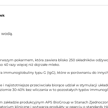
łek
ć wodą.
erwszym pokarmem, która zawiera blisko 250 składników odżywc
o 40 razy więcej niż dojrzałe mleko.
a immunoglobuliny typu G (IgG), które w porównaniu do innych 
e i najistotniejsze przeciwciała biorące udział w stymulacji ukł
poziomie 30-40% bez wliczania w to pozostałych typów immunog
 zakładzie produkcyjnym APS BioGroup w Stanach Zjednoczonyc
atorium kliniczne i wytwarza produkty w oparciu o standardy 