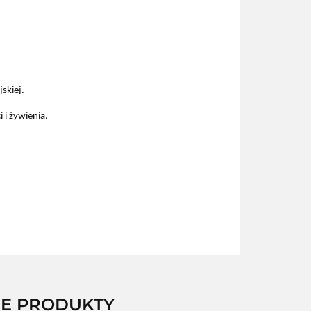
skiej.
 i żywienia.
NE PRODUKTY