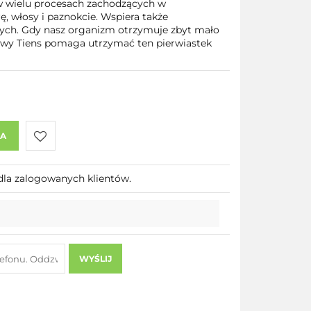
w wielu procesach zachodzących w
 włosy i paznokcie. Wspiera także
ch. Gdy nasz organizm otrzymuje zbyt mało
kowy Tiens pomaga utrzymać ten pierwiastek
KA
Do
dla zalogowanych klientów.
przechowalni
WYŚLIJ