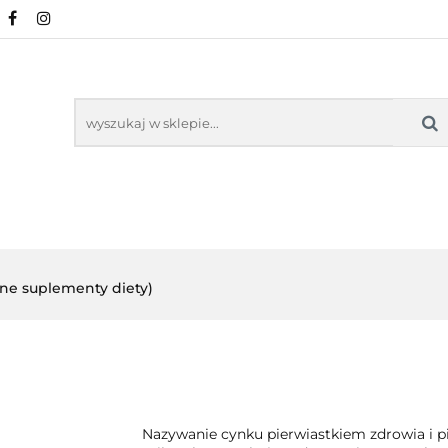
URALNE
MINERAŁY NATURALNE
SUPLEMEN
WSPARCIE ORGANIZMU
KOSMETYKI NATURA
ZDROWA ŻYWNOŚĆ, DIETA
ARTYKUŁY
ENTY
ODPORNOŚĆ
WSPARCIE
KOSMETYKI
LNE
ORGANIZMU
NATURALNE
lne suplementy diety)
Nazywanie cynku pierwiastkiem zdrowia i pi