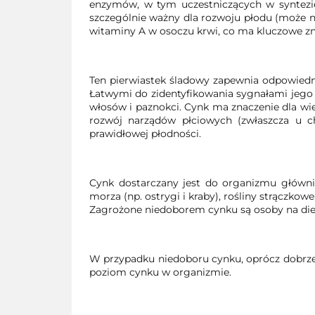
enzymów, w tym uczestniczących w syntezie
szczególnie ważny dla rozwoju płodu (może
witaminy A w osoczu krwi, co ma kluczowe z
Ten pierwiastek śladowy zapewnia odpowiedn
Łatwymi do zidentyfikowania sygnałami jego 
włosów i paznokci. Cynk ma znaczenie dla w
rozwój narządów płciowych (zwłaszcza u c
prawidłowej płodności.
Cynk dostarczany jest do organizmu głównie
morza (np. ostrygi i kraby), rośliny strączkow
Zagrożone niedoborem cynku są osoby na diecie
W przypadku niedoboru cynku, oprócz dobrz
poziom cynku w organizmie.