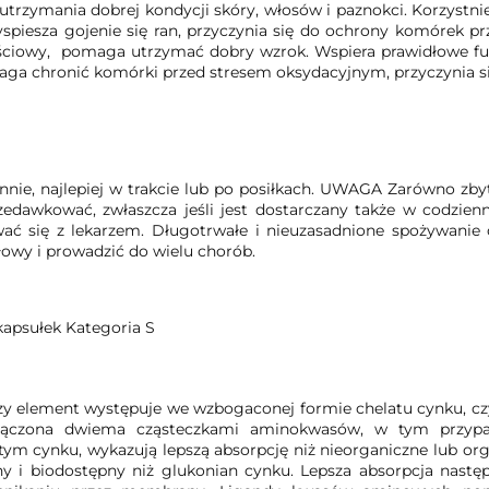
o utrzymania dobrej kondycji skóry, włosów i paznokci. Korzyst
spiesza gojenie się ran, przyczynia się do ochrony komórek p
nościowy, pomaga utrzymać dobry wzrok. Wspiera prawidłowe fu
maga chronić komórki przed stresem oksydacyjnym, przyczynia si
nnie, najlepiej w trakcie lub po posiłkach. UWAGA Zarówno zby
awkować, zwłaszcza jeśli jest dostarczany także w codzienn
ować się z lekarzem. Długotrwałe i nieuzasadnione spożywa
głowy i prowadzić do wielu chorób.
sułek Kategoria S
y element występuje we wzbogaconej formie chelatu cynku, czyli
ączona dwiema cząsteczkami aminokwasów, w tym przypadk
m cynku, wykazują lepszą absorpcję niż nieorganiczne lub orga
ny i biodostępny niż glukonian cynku. Lepsza absorpcja nas