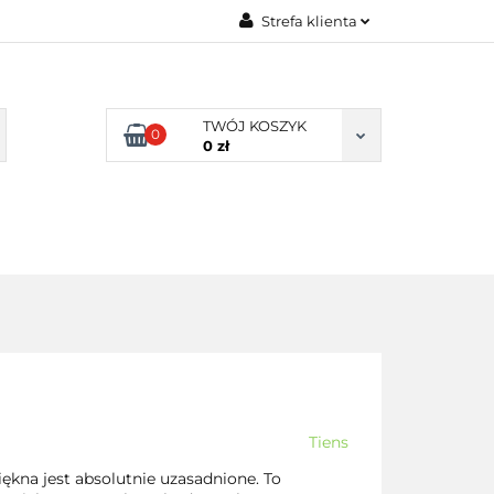
Strefa klienta
TY NATURALNE
Zaloguj się
LNE
Zarejestruj się
TWÓJ KOSZYK
0
Dodaj zgłoszenie
0 zł
Zgody cookies
DLA
ZDROWA
ARTYKUŁY
DOMU
ŻYWNOŚĆ,
DIETA
Tiens
ękna jest absolutnie uzasadnione. To