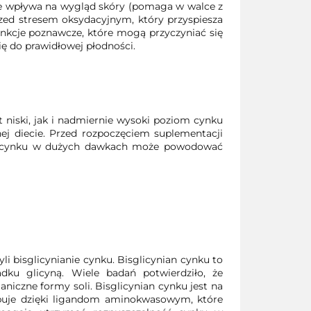
nie wpływa na wygląd skóry (pomaga w walce z
rzed stresem oksydacyjnym, który przyspiesza
nkcje poznawcze, które mogą przyczyniać się
ę do prawidłowej płodności.
t niski, jak i nadmiernie wysoki poziom cynku
ej diecie. Przed rozpoczęciem suplementacji
nie cynku w dużych dawkach może powodować
 bisglicynianie cynku. Bisglicynian cynku to
u glicyną. Wiele badań potwierdziło, że
niczne formy soli. Bisglicynian cynku jest na
tępuje dzięki ligandom aminokwasowym, które