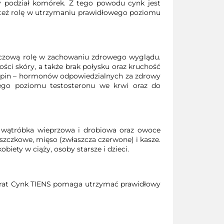
y podział komórek. Z tego powodu cynk jest
też rolę w utrzymaniu prawidłowego poziomu
luczową rolę w zachowaniu zdrowego wyglądu.
ci skóry, a także brak połysku oraz kruchość
ropin – hormonów odpowiedzialnych za zdrowy
wego poziomu testosteronu we krwi oraz do
a, wątróbka wieprzowa i drobiowa oraz owoce
puszczkowe, mięso (zwłaszcza czerwone) i kasze.
iety w ciąży, osoby starsze i dzieci.
arat Cynk TIENS pomaga utrzymać prawidłowy