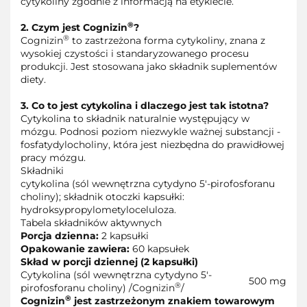
cytykoliny zgodnie z informacją na etykiecie.
®
2. Czym jest Cognizin
?
®
Cognizin
to zastrzeżona forma cytykoliny, znana z
wysokiej czystości i standaryzowanego procesu
produkcji. Jest stosowana jako składnik suplementów
diety.
3. Co to jest cytykolina i dlaczego jest tak istotna?
Cytykolina to składnik naturalnie występujący w
mózgu. Podnosi poziom niezwykle ważnej substancji -
fosfatydylocholiny, która jest niezbędna do prawidłowej
pracy mózgu.
Składniki
cytykolina (sól wewnętrzna cytydyno 5′-pirofosforanu
choliny); składnik otoczki kapsułki:
hydroksypropylometyloceluloza.
Tabela składników aktywnych
Porcja dzienna:
2 kapsułki
Opakowanie zawiera:
60 kapsułek
Skład w porcji dziennej (2 kapsułki)
Cytykolina (sól wewnętrzna cytydyno 5′-
500 mg
®
pirofosforanu choliny) /Cognizin
/
®
Cognizin
jest zastrzeżonym znakiem towarowym