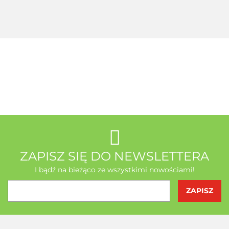
+ Seleemit
gratis
MSE Gratis
Wit C
Acerola
A-Z Medica
AB - Natura
ZAPISZ SIĘ DO NEWSLETTERA
I bądź na bieżąco ze wszystkimi nowościami!