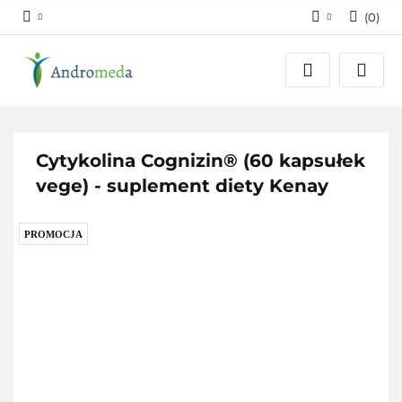
(
0
)
Zaloguj się
Zarejestruj się
Dodaj zgłoszenie
Zgody cookies
Cytykolina Cognizin® (60 kapsułek
vege) - suplement diety Kenay
PROMOCJA