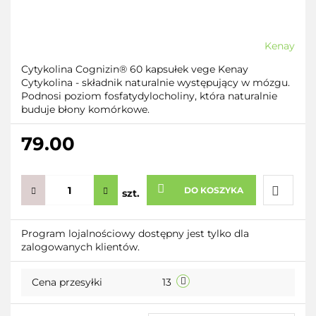
Kenay
Cytykolina Cognizin® 60 kapsułek vege Kenay
Cytykolina - składnik naturalnie występujący w mózgu.
Podnosi poziom fosfatydylocholiny, która naturalnie
buduje błony komórkowe.
79.00
DO KOSZYKA
szt.
Do
Program lojalnościowy dostępny jest tylko dla
zalogowanych klientów.
przecho
Cena przesyłki
13