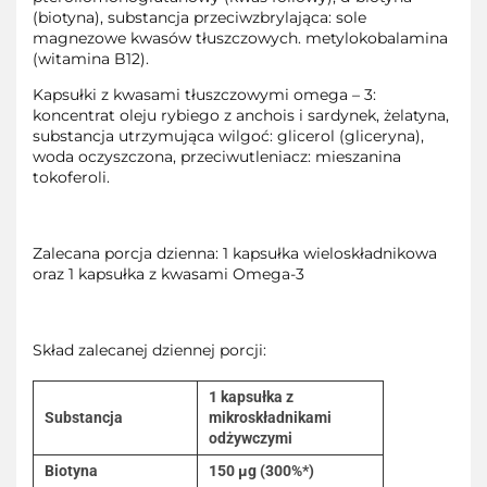
(biotyna), substancja przeciwzbrylająca: sole
magnezowe kwasów tłuszczowych. metylokobalamina
(witamina B12).
Kapsułki z kwasami tłuszczowymi omega – 3:
koncentrat oleju rybiego z anchois i sardynek, żelatyna,
substancja utrzymująca wilgoć: glicerol (gliceryna),
woda oczyszczona, przeciwutleniacz: mieszanina
tokoferoli.
Zalecana porcja dzienna: 1 kapsułka wieloskładnikowa
oraz 1 kapsułka z kwasami Omega-3
Skład zalecanej dziennej porcji:
1 kapsułka z
Substancja
mikroskładnikami
odżywczymi
Biotyna
150 µg (300%*)