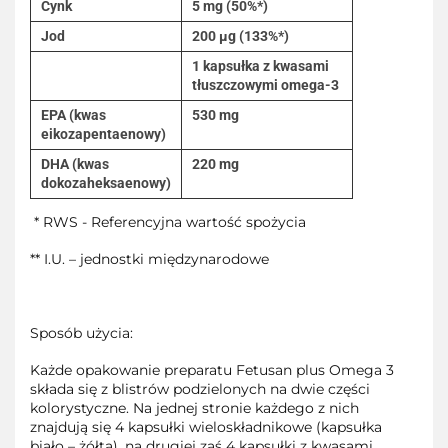
Cynk
5 mg (50%*)
Jod
200 µg (133%*)
1 kapsułka z kwasami
tłuszczowymi omega-3
EPA (kwas
530 mg
eikozapentaenowy)
DHA (kwas
220 mg
dokozaheksaenowy)
* RWS - Referencyjna wartość spożycia
** I.U. – jednostki międzynarodowe
Sposób użycia:
Każde opakowanie preparatu Fetusan plus Omega 3
składa się z blistrów podzielonych na dwie części
kolorystyczne. Na jednej stronie każdego z nich
znajdują się 4 kapsułki wieloskładnikowe (kapsułka
biało – żółta), na drugiej zaś 4 kapsułki z kwasami