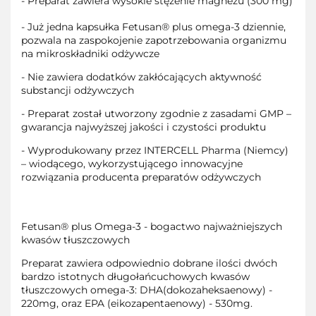
- Preparat zawiera wysokie stężenie magnezu (300 mg)
- Już jedna kapsułka Fetusan® plus omega-3 dziennie,
pozwala na zaspokojenie zapotrzebowania organizmu
na mikroskładniki odżywcze
- Nie zawiera dodatków zakłócających aktywność
substancji odżywczych
- Preparat został utworzony zgodnie z zasadami GMP –
gwarancja najwyższej jakości i czystości produktu
- Wyprodukowany przez INTERCELL Pharma (Niemcy)
– wiodącego, wykorzystującego innowacyjne
rozwiązania producenta preparatów odżywczych
Fetusan® plus Omega-3 - bogactwo najważniejszych
kwasów tłuszczowych
Preparat zawiera odpowiednio dobrane ilości dwóch
bardzo istotnych długołańcuchowych kwasów
tłuszczowych omega-3: DHA(dokozaheksaenowy) -
220mg, oraz EPA (eikozapentaenowy) - 530mg.