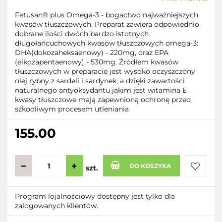
Fetusan® plus Omega-3 - bogactwo najważniejszych
kwasów tłuszczowych. Preparat zawiera odpowiednio
dobrane ilości dwóch bardzo istotnych
długołańcuchowych kwasów tłuszczowych omega-3:
DHA(dokozaheksaenowy) - 220mg, oraz EPA
(eikozapentaenowy) - 530mg. Źródłem kwasów
tłuszczowych w preparacie jest wysoko oczyszczony
olej rybny z sardeli i sardynek, a dzięki zawartości
naturalnego antyoksydantu jakim jest witamina E
kwasy tłuszczowe mają zapewnioną ochronę przed
szkodliwym procesem utleniania
155.00
DO KOSZYKA
szt.
Do
Program lojalnościowy dostępny jest tylko dla
zalogowanych klientów.
przecho