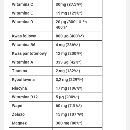
Witamina C
30mg (37,5%*)
Witamina E
15 mg (125%*)
Witamina D
20 µg /800 I.U.**/
400%*
Kwas foliowy
800 µg (400%*)
Witamina B6
4 mg (286%*)
Kwas pantotenowy
12 mg (200%*)
Witamina A
333 µg (42%*)
Tiamina
2 mg (182%*)
Ryboflawina
3,2 mg (229%*)
Niacyna
17 mg (106%*)
Witamina B12
5 µg (200%*)
Wapń
60 mg (7,5 %*)
Żelazo
15 mg (107 %*)
Magnez
300 mg (80%*)