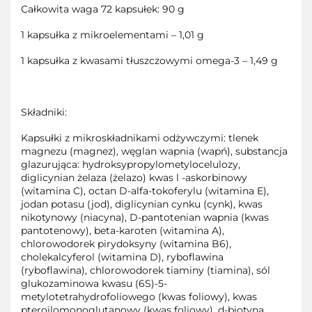
Całkowita waga 72 kapsułek: 90 g
1 kapsułka z mikroelementami – 1,01 g
1 kapsułka z kwasami tłuszczowymi omega-3 – 1,49 g
Składniki:
Kapsułki z mikroskładnikami odżywczymi: tlenek
magnezu (magnez), węglan wapnia (wapń), substancja
glazurująca: hydroksypropylometylocelulozy,
diglicynian żelaza (żelazo) kwas l -askorbinowy
(witamina C), octan D-alfa-tokoferylu (witamina E),
jodan potasu (jod), diglicynian cynku (cynk), kwas
nikotynowy (niacyna), D-pantotenian wapnia (kwas
pantotenowy), beta-karoten (witamina A),
chlorowodorek pirydoksyny (witamina B6),
cholekalcyferol (witamina D), ryboflawina
(ryboflawina), chlorowodorek tiaminy (tiamina), sól
glukozaminowa kwasu (6S)-5-
metylotetrahydrofoliowego (kwas foliowy), kwas
pteroilomonoglutanowy (kwas foliowy), d-biotyna