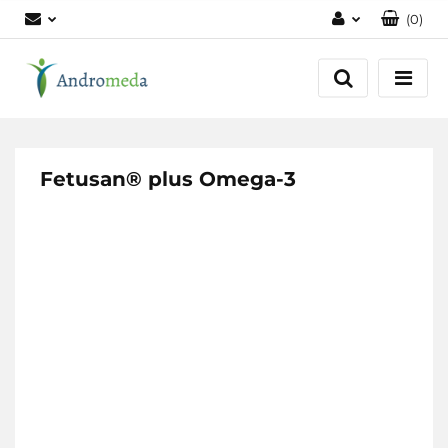
(
0
)
Zaloguj się
Zarejestruj się
Dodaj zgłoszenie
Zgody cookies
Fetusan® plus Omega-3