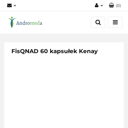
(
0
)
Zaloguj się
Zarejestruj się
Dodaj zgłoszenie
Zgody cookies
FisQNAD 60 kapsułek Kenay