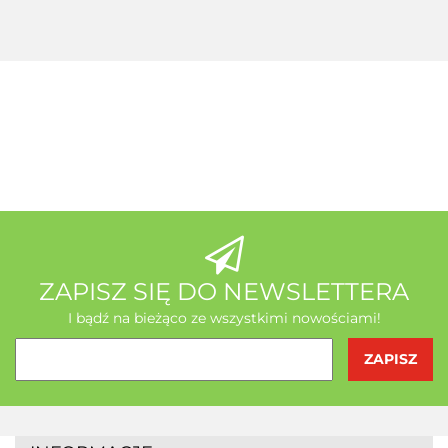
MSE Gratis
Wit C
Acerola
A-Z Medica
AB - Natura
ZAPISZ SIĘ DO NEWSLETTERA
I bądź na bieżąco ze wszystkimi nowościami!
Agrofrost