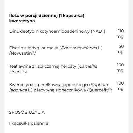
Ilość w porcji dziennej (1 kapsułka)
kwercetyna
+
110
Dinukleotyd nikotynoamidoadeninowy (NAD
)
mg
50
Fisetin z łodygi sumaka (
Rhus succedanea
L.)
mg
®
/Novusetin
/
100
Teaflawina z liści czarnej herbaty (
Camellia
mg
sinensis
)
100
Kwercetyna z perełkowca japońskiego (
Sophora
mg
®
japonica
L.) z lecytyną słonecznikową /Quercefit
/
SPOSÓB UŻYCIA:
1 kapsułka dziennie