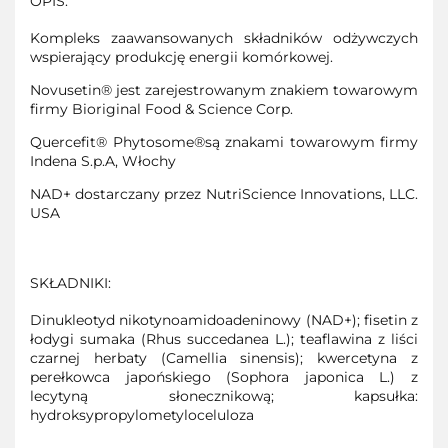
OPIS:
Kompleks zaawansowanych składników odżywczych
wspierający produkcję energii komórkowej.
Novusetin® jest zarejestrowanym znakiem towarowym
firmy Bioriginal Food & Science Corp.
Quercefit® Phytosome®są znakami towarowym firmy
Indena S.p.A, Włochy
NAD+ dostarczany przez NutriScience Innovations, LLC.
USA
SKŁADNIKI:
Dinukleotyd nikotynoamidoadeninowy (NAD+); fisetin z
łodygi sumaka (Rhus succedanea L.); teaflawina z liści
czarnej herbaty (Camellia sinensis); kwercetyna z
perełkowca japońskiego (Sophora japonica L.) z
lecytyną słonecznikową; kapsułka:
hydroksypropylometyloceluloza