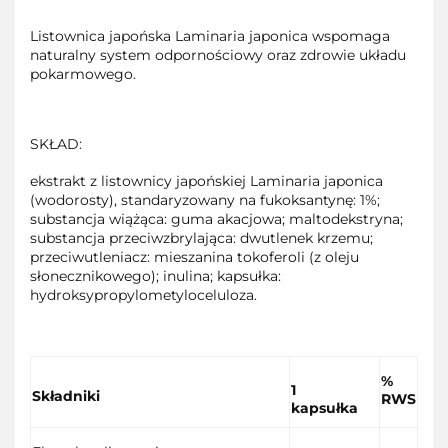
Listownica japońska Laminaria japonica wspomaga
naturalny system odpornościowy oraz zdrowie układu
pokarmowego.
SKŁAD:
ekstrakt z listownicy japońskiej Laminaria japonica
(wodorosty), standaryzowany na fukoksantynę: 1%;
substancja wiążąca: guma akacjowa; maltodekstryna;
substancja przeciwzbrylająca: dwutlenek krzemu;
przeciwutleniacz: mieszanina tokoferoli (z oleju
słonecznikowego); inulina; kapsułka:
hydroksypropylometyloceluloza.
%
1
Składniki
RWS
kapsułka