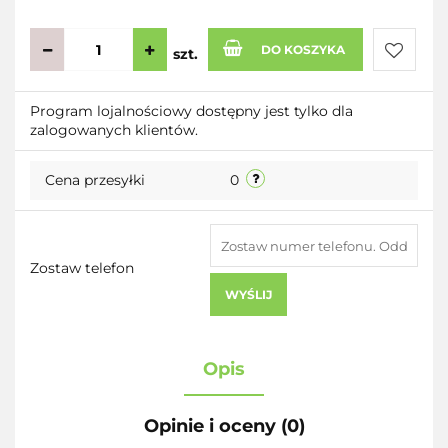
DO KOSZYKA
szt.
Do
Program lojalnościowy dostępny jest tylko dla
zalogowanych klientów.
przecho
Cena przesyłki
0
Zostaw telefon
WYŚLIJ
Opis
Opinie i oceny (0)