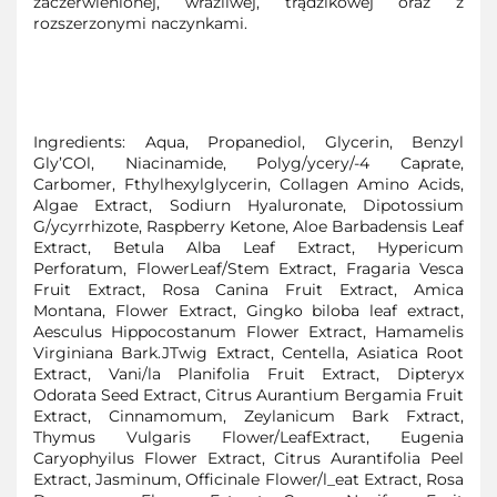
zaczerwienionej, wrażliwej, trądzikowej oraz z
rozszerzonymi naczynkami.
Ingredients: Aqua, Propanediol, Glycerin, Benzyl
Gly’COl, Niacinamide, Polyg/ycery/-4 Caprate,
Carbomer, Fthylhexylglycerin, Collagen Amino Acids,
Algae Extract, Sodiurn Hyaluronate, Dipotossium
G/ycyrrhizote, Raspberry Ketone, Aloe Barbadensis Leaf
Extract, Betula Alba Leaf Extract, Hypericum
Perforatum, FlowerLeaf/Stem Extract, Fragaria Vesca
Fruit Extract, Rosa Canina Fruit Extract, Amica
Montana, Flower Extract, Gingko biloba leaf extract,
Aesculus Hippocostanum Flower Extract, Hamamelis
Virginiana Bark.JTwig Extract, Centella, Asiatica Root
Extract, Vani/la Planifolia Fruit Extract, Dipteryx
Odorata Seed Extract, Citrus Aurantium Bergamia Fruit
Extract, Cinnamomum, Zeylanicum Bark Fxtract,
Thymus Vulgaris Flower/LeafExtract, Eugenia
Caryophyilus Flower Extract, Citrus Aurantifolia Peel
Extract, Jasminum, Officinale Flower/l_eat Extract, Rosa