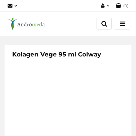
(
0
)
Zaloguj się
Zarejestruj się
Dodaj zgłoszenie
Zgody cookies
Kolagen Vege 95 ml Colway