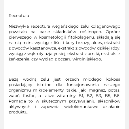
Receptura
Niezwykła receptura wegańskiego żelu kolagenowego
powstała na bazie składników roślinnych. Oprócz
pierwszego w kosmetologii fitokolagenu, składają się
na nią m.in.: wyciąg z liści i kory brzozy, aloes, ekstrakt
z owoców kasztanowca, ekstrakt z owoców dzikiej róży,
wyciąg z wąkroty azjatyckiej, ekstrakt z arniki, ekstrakt z
żeń-szenia, czy wyciąg z oczaru wirginijskiego.
Bazą wodną żelu jest orzech młodego kokosa
posiadający istotne dla funkcjonowania naszego
organizmu mikroelementy takie, jak: magnez, potas,
wapń, fosfor, a także witaminy B1, B2, B3, B5, B6.
Pomaga to w skutecznym przyswajaniu składników
aktywnych i zapewnia wielokierunkowe działanie
produktu.