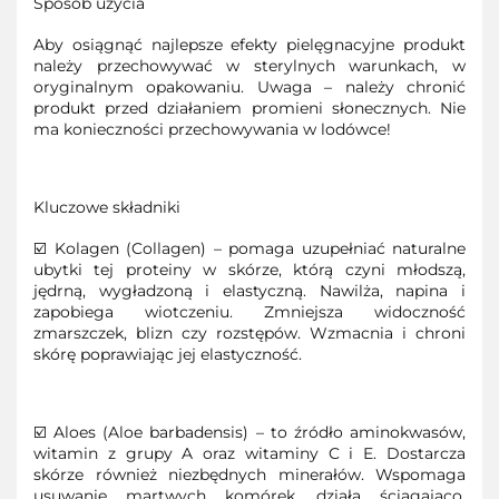
Sposób użycia
Aby osiągnąć najlepsze efekty pielęgnacyjne produkt
należy przechowywać w sterylnych warunkach, w
oryginalnym opakowaniu. Uwaga – należy chronić
produkt przed działaniem promieni słonecznych. Nie
ma konieczności przechowywania w lodówce!
Kluczowe składniki
☑️ Kolagen (Collagen) – pomaga uzupełniać naturalne
ubytki tej proteiny w skórze, którą czyni młodszą,
jędrną, wygładzoną i elastyczną. Nawilża, napina i
zapobiega wiotczeniu. Zmniejsza widoczność
zmarszczek, blizn czy rozstępów. Wzmacnia i chroni
skórę poprawiając jej elastyczność.
☑️ Aloes (Aloe barbadensis) – to źródło aminokwasów,
witamin z grupy A oraz witaminy C i E. Dostarcza
skórze również niezbędnych minerałów. Wspomaga
usuwanie martwych komórek, działa ściągająco,