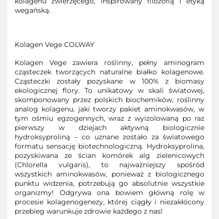
kolagenu zwierzęcego, inspirowany filozofią i etyką
wegańską.
Kolagen Vege COLWAY
Kolagen Vege zawiera roślinny, pełny aminogram
cząsteczek tworzących naturalne białko kolagenowe.
Cząsteczki zostały pozyskane w 100% z biomasy
ekologicznej flory. To unikatowy w skali światowej,
skomponowany przez polskich biochemików, roślinny
analog kolagenu, jaki tworzy pakiet aminokwasów, w
tym ośmiu egzogennych, wraz z wyizolowaną po raz
pierwszy w dziejach aktywną biologicznie
hydroksyproliną – co uznane zostało za światowego
formatu sensację biotechnologiczną. Hydroksyprolina,
pozyskiwana ze ścian komórek alg zielenicowych
(Chlorella vulgaris), to najważniejszy spośród
wszystkich aminokwasów, ponieważ z biologicznego
punktu widzenia, potrzebują go absolutnie wszystkie
organizmy! Odgrywa ona bowiem główną rolę w
procesie kolagenogenezy, której ciągły i niezakłócony
przebieg warunkuje zdrowie każdego z nas!