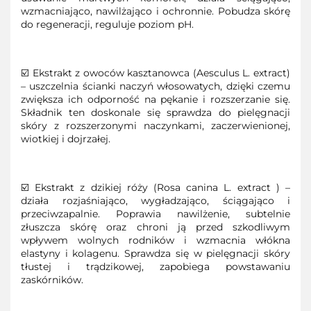
wzmacniająco, nawilżająco i ochronnie. Pobudza skórę
do regeneracji, reguluje poziom pH.
☑️ Ekstrakt z owoców kasztanowca (Aesculus L. extract)
– uszczelnia ścianki naczyń włosowatych, dzięki czemu
zwiększa ich odporność na pękanie i rozszerzanie się.
Składnik ten doskonale się sprawdza do pielęgnacji
skóry z rozszerzonymi naczynkami, zaczerwienionej,
wiotkiej i dojrzałej.
☑️ Ekstrakt z dzikiej róży (Rosa canina L. extract ) –
działa rozjaśniająco, wygładzająco, ściągająco i
przeciwzapalnie. Poprawia nawilżenie, subtelnie
złuszcza skórę oraz chroni ją przed szkodliwym
wpływem wolnych rodników i wzmacnia włókna
elastyny i kolagenu. Sprawdza się w pielęgnacji skóry
tłustej i trądzikowej, zapobiega powstawaniu
zaskórników.