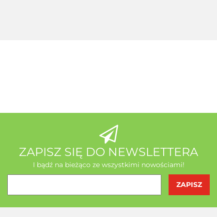
+ Seleemit
gratis
MSE Gratis
Wit C
Acerola
A-Z Medica
AB - Natura
ZAPISZ SIĘ DO NEWSLETTERA
I bądź na bieżąco ze wszystkimi nowościami!