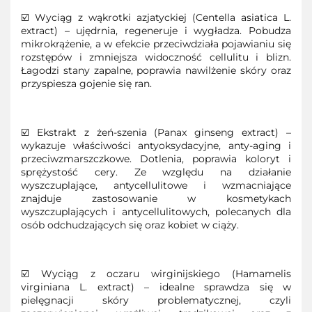
☑️ Wyciąg z wąkrotki azjatyckiej (Centella asiatica L.
extract) – ujędrnia, regeneruje i wygładza. Pobudza
mikrokrążenie, a w efekcie przeciwdziała pojawianiu się
rozstępów i zmniejsza widoczność cellulitu i blizn.
Łagodzi stany zapalne, poprawia nawilżenie skóry oraz
przyspiesza gojenie się ran.
☑️ Ekstrakt z żeń-szenia (Panax ginseng extract) –
wykazuje właściwości antyoksydacyjne, anty-aging i
przeciwzmarszczkowe. Dotlenia, poprawia koloryt i
sprężystość cery. Ze względu na działanie
wyszczuplające, antycellulitowe i wzmacniające
znajduje zastosowanie w kosmetykach
wyszczuplających i antycellulitowych, polecanych dla
osób odchudzających się oraz kobiet w ciąży.
☑️ Wyciąg z oczaru wirginijskiego (Hamamelis
virginiana L. extract) – idealne sprawdza się w
pielęgnacji skóry problematycznej, czyli