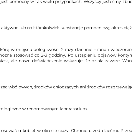
go jest pomocny w tak wielu przypadkach. Wszyscy jesteśmy zbud
aktywne lub na którąkolwiek substancję pomocniczą; okres ciąży 
kórę w miejscu dolegliwości 2 razy dziennie – rano i wieczore
ożna stosować co 2-3 godziny. Po ustąpieniu objawów kontynu
hmiast, ale nasze doświadczenie wskazuje, że działa zawsze. W
przeciwbólowych, środków chłodzących ani środków rozgrzewają
atologiczne w renomowanym laboratorium.
stosować u kobiet w okresie ciąży. Chronić przed dziećmi. Pr