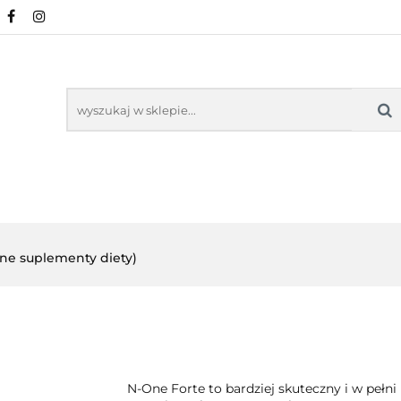
URALNE
MINERAŁY NATURALNE
SUPLEMEN
WSPARCIE ORGANIZMU
KOSMETYKI NATURA
ZDROWA ŻYWNOŚĆ, DIETA
ARTYKUŁY
ENTY
ODPORNOŚĆ
WSPARCIE
KOSMETYKI
LNE
ORGANIZMU
NATURALNE
lne suplementy diety)
N-One Forte to bardziej skuteczny i w pełn