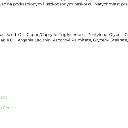
wać na podrażnionym i uszkodzonym naskórku. Natychmiast prze
s Seed Oil, Capric/Caprylic Triglycerides, Pentylene Glycol, Gl
able Oil, Argania Lecithin, Ascorbyl Palmitate, Glyceryl Stearate
szko
p Center