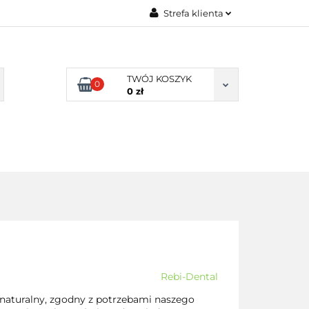
Strefa klienta
TY NATURALNE
Zaloguj się
LNE
Zarejestruj się
TWÓJ KOSZYK
0
Dodaj zgłoszenie
0 zł
Zgody cookies
DLA
ZDROWA
ARTYKUŁY
DOMU
ŻYWNOŚĆ,
DIETA
Rebi-Dental
i naturalny, zgodny z potrzebami naszego