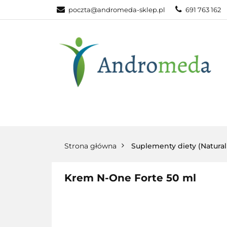
poczta@andromeda-sklep.pl
691 763 162
WITAMINY NAT
ODPORNOŚĆ
DLA DOMU
WITAMINY
MINERAŁY
SUPLEM
NATURALNE
NATURALNE
NATURA
Strona główna
Suplementy diety (Natura
Krem N-One Forte 50 ml