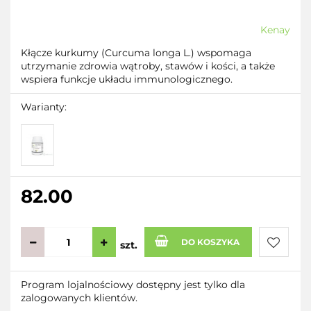
Kenay
Kłącze kurkumy (Curcuma longa L.) wspomaga
utrzymanie zdrowia wątroby, stawów i kości, a także
wspiera funkcje układu immunologicznego.
Warianty:
82.00
DO KOSZYKA
szt.
Do
Program lojalnościowy dostępny jest tylko dla
zalogowanych klientów.
przecho