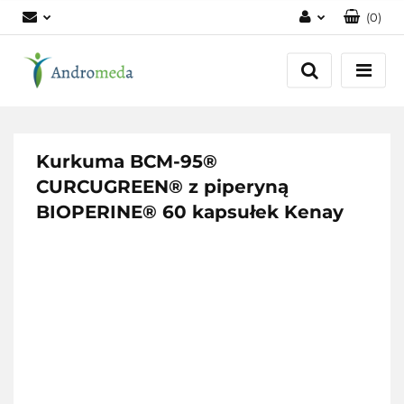
(
0
)
Zaloguj się
Zarejestruj się
Dodaj zgłoszenie
Zgody cookies
Kurkuma BCM-95®
CURCUGREEN® z piperyną
BIOPERINE® 60 kapsułek Kenay