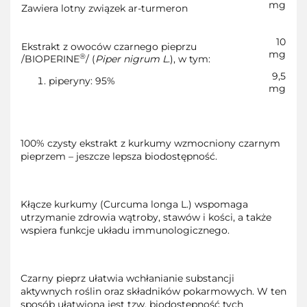
mg
Zawiera lotny związek ar-turmeron
10
Ekstrakt z owoców czarnego pieprzu
mg
®
/BIOPERINE
/ (
Piper nigrum L
.), w tym:
9,5
piperyny: 95%
mg
100% czysty ekstrakt z kurkumy wzmocniony czarnym
pieprzem – jeszcze lepsza biodostępność.
Kłącze kurkumy (Curcuma longa L.) wspomaga
utrzymanie zdrowia wątroby, stawów i kości, a także
wspiera funkcje układu immunologicznego.
Czarny pieprz ułatwia wchłanianie substancji
aktywnych roślin oraz składników pokarmowych. W ten
sposób ułatwiona jest tzw. biodostępność tych