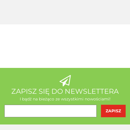
+ Seleemit
gratis
MSE Gratis
Wit C
Acerola
A-Z Medica
AB - Natura
ZAPISZ SIĘ DO NEWSLETTERA
I bądź na bieżąco ze wszystkimi nowościami!