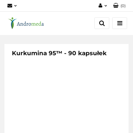
(
0
)
Zaloguj się
Zarejestruj się
Dodaj zgłoszenie
Zgody cookies
Kurkumina 95™ - 90 kapsułek