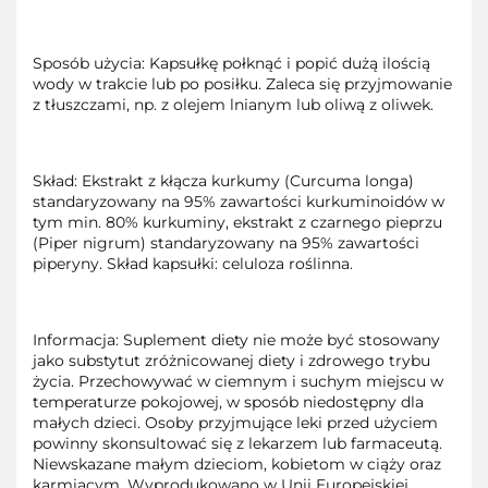
Sposób użycia: Kapsułkę połknąć i popić dużą ilością
wody w trakcie lub po posiłku. Zaleca się przyjmowanie
z tłuszczami, np. z olejem lnianym lub oliwą z oliwek.
Skład: Ekstrakt z kłącza kurkumy (Curcuma longa)
standaryzowany na 95% zawartości kurkuminoidów w
tym min. 80% kurkuminy, ekstrakt z czarnego pieprzu
(Piper nigrum) standaryzowany na 95% zawartości
piperyny. Skład kapsułki: celuloza roślinna.
Informacja: Suplement diety nie może być stosowany
jako substytut zróżnicowanej diety i zdrowego trybu
życia. Przechowywać w ciemnym i suchym miejscu w
temperaturze pokojowej, w sposób niedostępny dla
małych dzieci. Osoby przyjmujące leki przed użyciem
powinny skonsultować się z lekarzem lub farmaceutą.
Niewskazane małym dzieciom, kobietom w ciąży oraz
karmiącym. Wyprodukowano w Unii Europejskiej.