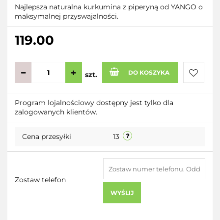
Najlepsza naturalna kurkumina z piperyną od YANGO o
maksymalnej przyswajalności.
119.00
DO KOSZYKA
szt.
Do
Program lojalnościowy dostępny jest tylko dla
zalogowanych klientów.
przecho
Cena przesyłki
13
Zostaw telefon
WYŚLIJ