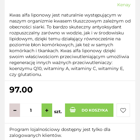
Kenay
Kwas alfa liponowy jest naturalnie występującym w
naszym organizmie kwasem tłuszczowym zależnym od
obecności siarki. To bardzo skuteczny antyoksydant
rozpuszczalny zarówno w wodzie, jak i w środowisku
lipidowym, dzięki temu działający równocześnie na
poziomie błon komórkowych, jak też w samych
komórkach i tkankach. Kwas alfa liponowy dzięki
swoim właściwościom przeciwutleniającym umożliwia
regenerację innych ważnych przeciwutleniaczy:
koenzymu Q10, witaminy A, witaminy C, witaminy E,
czy glutationu.
97.00
DO KOSZYKA
szt.
Do
Program lojalnościowy dostępny jest tylko dla
zalogowanych klientów.
przecho