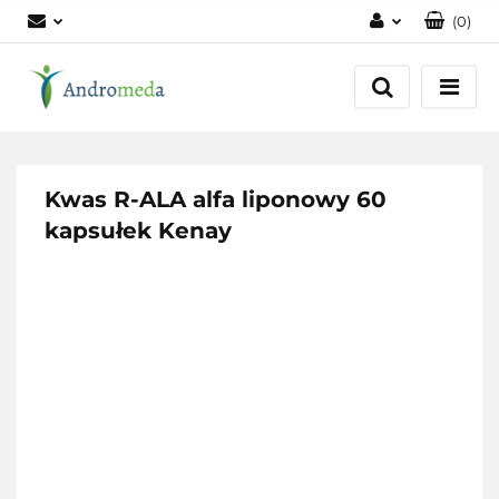
(
0
)
Zaloguj się
Zarejestruj się
Dodaj zgłoszenie
Zgody cookies
Kwas R-ALA alfa liponowy 60
kapsułek Kenay