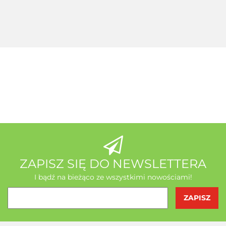
koenzym Q10
Tiens +
127.60
+ Seleemit
gratis
MSE Gratis
Wit C
Acerola
A-Z Medica
AB - Natura
ZAPISZ SIĘ DO NEWSLETTERA
I bądź na bieżąco ze wszystkimi nowościami!