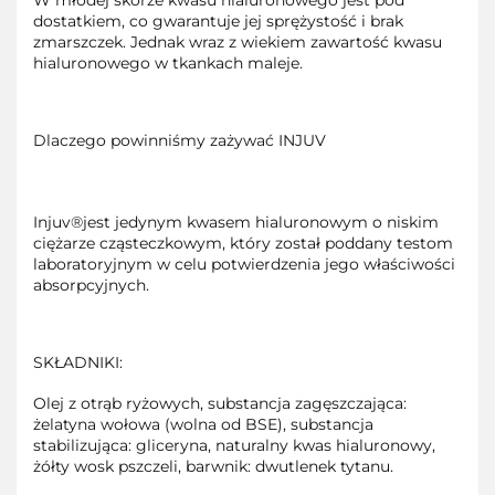
W młodej skórze kwasu hialuronowego jest pod
dostatkiem, co gwarantuje jej sprężystość i brak
zmarszczek. Jednak wraz z wiekiem zawartość kwasu
hialuronowego w tkankach maleje.
Dlaczego powinniśmy zażywać INJUV
Injuv®jest jedynym kwasem hialuronowym o niskim
ciężarze cząsteczkowym, który został poddany testom
laboratoryjnym w celu potwierdzenia jego właściwości
absorpcyjnych.
SKŁADNIKI:
Olej z otrąb ryżowych, substancja zagęszczająca:
żelatyna wołowa (wolna od BSE), substancja
stabilizująca: gliceryna, naturalny kwas hialuronowy,
żółty wosk pszczeli, barwnik: dwutlenek tytanu.