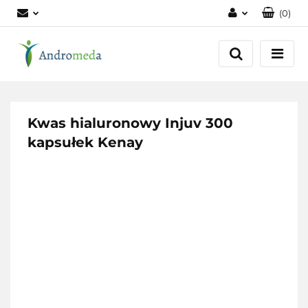
(
0
)
Zaloguj się
Zarejestruj się
Dodaj zgłoszenie
Zgody cookies
Kwas hialuronowy Injuv 300
kapsułek Kenay