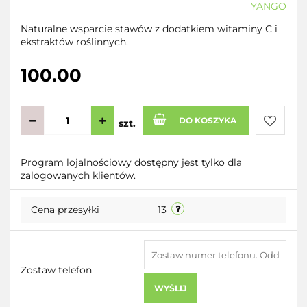
YANGO
Naturalne wsparcie stawów z dodatkiem witaminy C i
ekstraktów roślinnych.
100.00
DO KOSZYKA
szt.
Do
Program lojalnościowy dostępny jest tylko dla
zalogowanych klientów.
przecho
Cena przesyłki
13
Zostaw telefon
WYŚLIJ