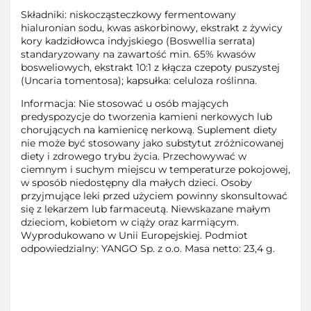
Składniki: niskocząsteczkowy fermentowany
hialuronian sodu, kwas askorbinowy, ekstrakt z żywicy
kory kadzidłowca indyjskiego (Boswellia serrata)
standaryzowany na zawartość min. 65% kwasów
bosweliowych, ekstrakt 10:1 z kłącza czepoty puszystej
(Uncaria tomentosa); kapsułka: celuloza roślinna.
Informacja: Nie stosować u osób mających
predyspozycje do tworzenia kamieni nerkowych lub
chorujących na kamienicę nerkową. Suplement diety
nie może być stosowany jako substytut zróżnicowanej
diety i zdrowego trybu życia. Przechowywać w
ciemnym i suchym miejscu w temperaturze pokojowej,
w sposób niedostępny dla małych dzieci. Osoby
przyjmujące leki przed użyciem powinny skonsultować
się z lekarzem lub farmaceutą. Niewskazane małym
dzieciom, kobietom w ciąży oraz karmiącym.
Wyprodukowano w Unii Europejskiej. Podmiot
odpowiedzialny: YANGO Sp. z o.o. Masa netto: 23,4 g.