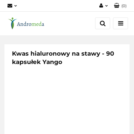
(
0
)
Zaloguj się
Zarejestruj się
Dodaj zgłoszenie
Zgody cookies
Kwas hialuronowy na stawy - 90
kapsułek Yango