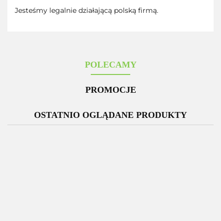
Jesteśmy legalnie działającą polską firmą.
POLECAMY
PROMOCJE
OSTATNIO OGLĄDANE PRODUKTY
-12%
Zestaw 3
Glutation
D
x
MSE
M
Kolagen
300mg
ZESTAW 3