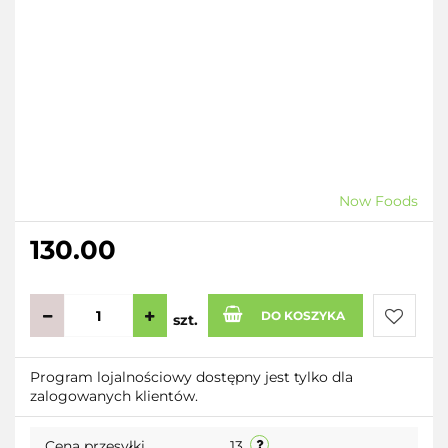
Now Foods
130.00
DO KOSZYKA
szt.
Do
Program lojalnościowy dostępny jest tylko dla
zalogowanych klientów.
przecho
Cena przesyłki
13