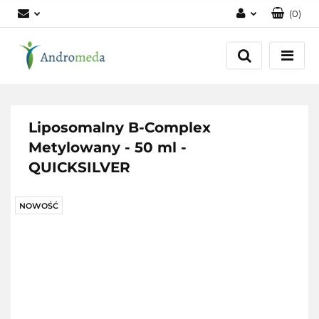
(
0
)
Zaloguj się
Zarejestruj się
Dodaj zgłoszenie
Zgody cookies
Liposomalny B-Complex
Metylowany - 50 ml -
QUICKSILVER
NOWOŚĆ