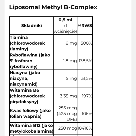
Liposomal Methyl B-Complex
0,5 ml
Składniki
(1
%RWS
wciśnięcie)
Tiamina
(chlorowodorek
6 mg
500%
tiaminy)
Ryboflawina (jako
5'-fosforan
1,8 mg
138,5%
ryboflawiny)
Niacyna (jako
niacyna,
5 mg
31,5%
niacynamid)
Witamina B6
(chlorowodorek
3,35 mg
197%
pirydoksyny)
255 mcg
Kwas foliowy (jako
(425 mcg
106%
folian wapnia)
DFE)
Witamina B12 (jako
250 mcg
10416%
metylokobalamina)