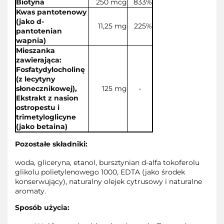
Biotyna
250 mcg
833%
Kwas pantotenowy
(jako d-
11,25 mg
225%
pantotenian
wapnia)
Mieszanka
zawierająca:
Fosfatydylocholinę
(z lecytyny
słonecznikowej),
125 mg
-
Ekstrakt z nasion
ostropestu i
trimetyloglicyne
(jako betaina)
Pozostałe składniki:
woda, gliceryna, etanol, bursztynian d-alfa tokoferolu
glikolu polietylenowego 1000, EDTA (jako środek
konserwujący), naturalny olejek cytrusowy i naturalne
aromaty.
Sposób użycia: