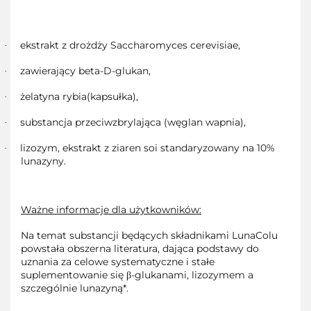
ekstrakt z drożdży Saccharomyces cerevisiae,
·
zawierający beta-D-glukan,
·
żelatyna rybia(kapsułka),
·
substancja przeciwzbrylająca (węglan wapnia),
·
lizozym, ekstrakt z ziaren soi standaryzowany na 10%
·
lunazyny.
Ważne informacje dla użytkowników:
Na temat substancji będących składnikami LunaColu
powstała obszerna literatura, dająca podstawy do
uznania za celowe systematyczne i stałe
suplementowanie się β-glukanami, lizozymem a
szczególnie lunazyną*.