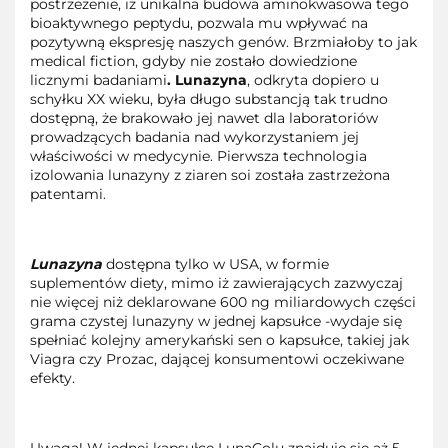
postrzeżenie, iż unikalna budowa aminokwasowa tego
bioaktywnego peptydu, pozwala mu wpływać na
pozytywną ekspresję naszych genów. Brzmiałoby to jak
medical fiction, gdyby nie zostało dowiedzione
licznymi badaniami
. Lunazyna
, odkryta dopiero u
schyłku XX wieku, była długo substancją tak trudno
dostępną, że brakowało jej nawet dla laboratoriów
prowadzących badania nad wykorzystaniem jej
właściwości w medycynie. Pierwsza technologia
izolowania lunazyny z ziaren soi została zastrzeżona
patentami.
Lunazyna
dostępna tylko w USA, w formie
suplementów diety, mimo iż zawierających zazwyczaj
nie więcej niż deklarowane 600 ng miliardowych części
grama czystej lunazyny w jednej kapsułce -wydaje się
spełniać kolejny amerykański sen o kapsułce, takiej jak
Viagra czy Prozac, dającej konsumentowi oczekiwane
efekty.