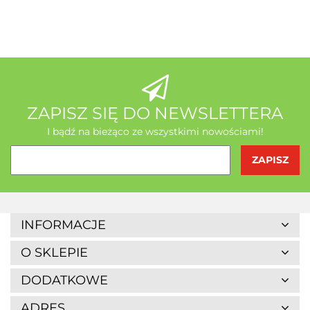
A-Z Medica
AB - Natura
ZAPISZ SIĘ DO NEWSLETTERA
I bądź na bieżąco ze wszystkimi nowościami!
Agrofrost
INFORMACJE
O SKLEPIE
DODATKOWE
ADRES