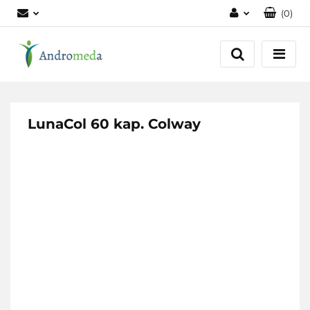
(
0
)
Zaloguj się
Zarejestruj się
Dodaj zgłoszenie
Zgody cookies
LunaCol 60 kap. Colway