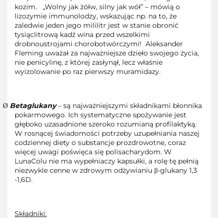
kozim.
„Wolny jak żółw, silny jak wół” – mówią o
lizozymie immunolodzy, wskazując np. na to, że
zaledwie jeden jego mililitr jest w stanie obronić
tysiąclitrową kadź wina przed wszelkimi
drobnoustrojami chorobotwórczymi!
Aleksander
Fleming uważał za najważniejsze dzieło swojego życia,
nie penicylinę, z której zasłynął, lecz właśnie
wyizolowanie po raz pierwszy muramidazy.
Betaglukany
– są najważniejszymi składnikami błonnika
Ø
pokarmowego. Ich systematyczne spożywanie jest
głęboko uzasadnione szeroko rozumianą profilaktyką.
W rosnącej świadomości potrzeby uzupełniania naszej
codziennej diety o substancje prozdrowotne, coraz
więcej uwagi poświęca się polisacharydom. W
LunaColu nie ma wypełniaczy kapsułki, a rolę tę pełnią
niezwykle cenne w zdrowym odżywianiu β-glukany 1,3
-1,6D.
Składniki: