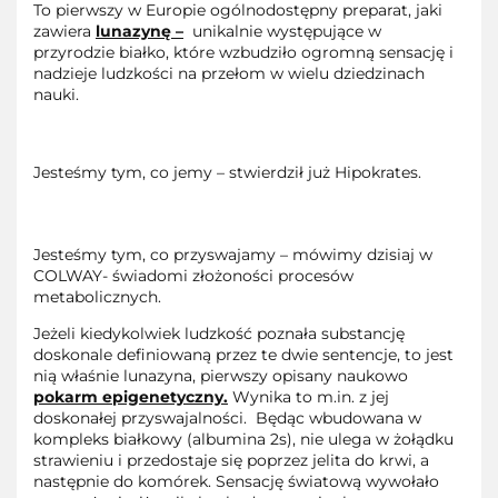
To pierwszy w Europie ogólnodostępny preparat, jaki
zawiera
lunazynę –
unikalnie występujące w
przyrodzie białko, które wzbudziło ogromną sensację i
nadzieje ludzkości na przełom w wielu dziedzinach
nauki.
Jesteśmy tym, co jemy – stwierdził już Hipokrates.
Jesteśmy tym, co przyswajamy – mówimy dzisiaj w
COLWAY- świadomi złożoności procesów
metabolicznych.
Jeżeli kiedykolwiek ludzkość poznała substancję
doskonale definiowaną przez te dwie sentencje, to jest
nią właśnie lunazyna, pierwszy opisany naukowo
pokarm epigenetyczny.
Wynika to m.in. z jej
doskonałej przyswajalności.
Będąc wbudowana w
kompleks białkowy (albumina 2s), nie ulega w żołądku
strawieniu i przedostaje się poprzez jelita do krwi, a
następnie do komórek. Sensację światową wywołało