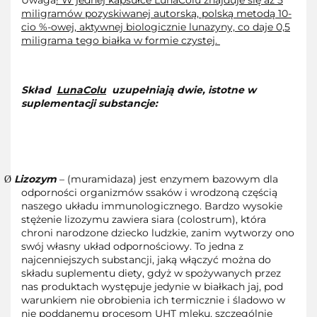
Uwaga
! W jednej kapsułce LunaColu znajduje się aż 5
miligramów pozyskiwanej autorską, polską metodą 10-
cio %-owej, aktywnej biologicznie lunazyny, co daje 0,5
miligrama tego białka w formie czystej.
Skład
LunaColu
uzupełniają dwie, istotne w
suplementacji substancje:
Lizozym
– (muramidaza) jest enzymem bazowym dla
Ø
odporności organizmów ssaków i wrodzoną częścią
naszego układu immunologicznego. Bardzo wysokie
stężenie lizozymu zawiera siara (colostrum), która
chroni narodzone dziecko ludzkie, zanim wytworzy ono
swój własny układ odpornościowy. To jedna z
najcenniejszych substancji, jaką włączyć można do
składu suplementu diety, gdyż w spożywanych przez
nas produktach występuje jedynie w białkach jaj, pod
warunkiem nie obrobienia ich termicznie i śladowo w
nie poddanemu procesom UHT mleku, szczególnie