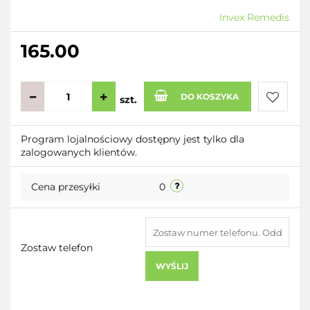
Invex Remedis
165.00
DO KOSZYKA
szt.
Do
Program lojalnościowy dostępny jest tylko dla
zalogowanych klientów.
przecho
Cena przesyłki
0
Zostaw telefon
WYŚLIJ