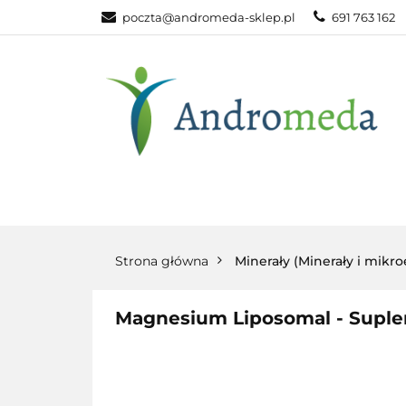
poczta@andromeda-sklep.pl
691 763 162
WITAMINY NAT
ODPORNOŚĆ
DLA DOMU
WITAMINY
MINERAŁY
SUPLEM
NATURALNE
NATURALNE
NATURA
Strona główna
Minerały (Minerały i mikr
Magnesium Liposomal - Suplem