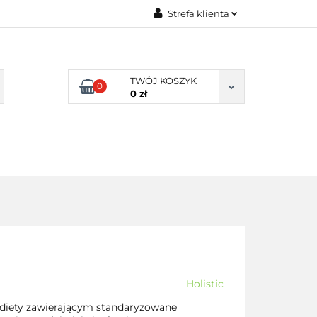
Strefa klienta
TY NATURALNE
Zaloguj się
LNE
Zarejestruj się
TWÓJ KOSZYK
0
Dodaj zgłoszenie
0 zł
Zgody cookies
DLA
ZDROWA
ARTYKUŁY
DOMU
ŻYWNOŚĆ,
DIETA
Holistic
m diety zawierającym standaryzowane