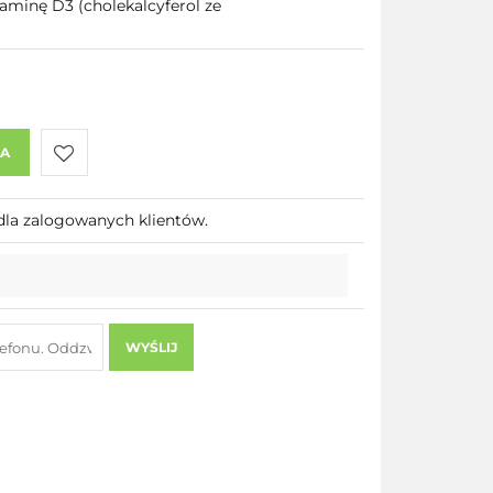
taminę D3 (cholekalcyferol ze
KA
Do
dla zalogowanych klientów.
przechowalni
WYŚLIJ