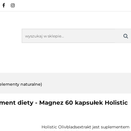
URALNE
MINERAŁY NATURALNE
SUPLEMEN
WSPARCIE ORGANIZMU
KOSMETYKI NATURA
ZDROWA ŻYWNOŚĆ, DIETA
ARTYKUŁY
ENTY
ODPORNOŚĆ
WSPARCIE
KOSMETYKI
LNE
ORGANIZMU
NATURALNE
oelementy naturalne)
ent diety - Magnez 60 kapsułek Holistic
Holistic Olivbladsextrakt jest suplemente