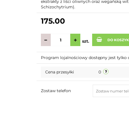
ekstrakty z liści oliwnych oraz wegańską wi
Schizochytrium).
175.00
DO KOSZY
szt.
Program lojalnościowy dostępny jest tylko 
Cena przesyłki
0
Zostaw telefon