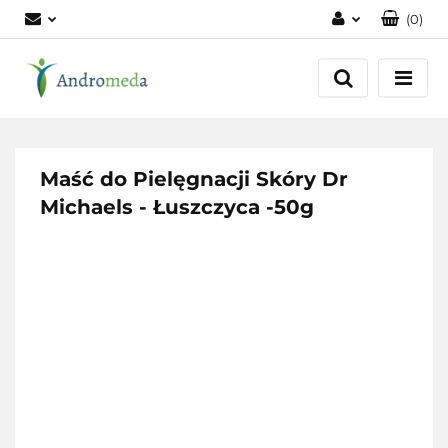
(
0
)
Zaloguj się
Zarejestruj się
Dodaj zgłoszenie
Zgody cookies
Maść do Pielęgnacji Skóry Dr
Michaels - Łuszczyca -50g