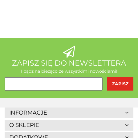
A-Z Medica
AB - Natura
ZAPISZ SIĘ DO NEWSLETTERA
I bądź na bieżąco ze wszystkimi nowościami!
Agrofrost
INFORMACJE
O SKLEPIE
DODATKOWE