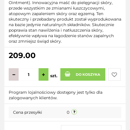
Ointment). Innowacyjna maść do pielęgnacji skóry,
przede wszystkim ze zmianami łuszczycowymi,
atopowym zapaleniem skóry oraz egzemą. Ten
skuteczny i przebadany produkt został wyprodukowana
na bazie jedynie naturalnych składników. Skutecznie
poprawia stan nawilżenia i natłuszczenia skóry,
efektywnie wpływa na łagodzenie stanów zapalnych
oraz zmniejsz świąd skóry.
209.00
DO KOSZYKA
szt.
Do
Program lojalnościowy dostępny jest tylko dla
zalogowanych klientów.
przecho
Cena przesyłki
0