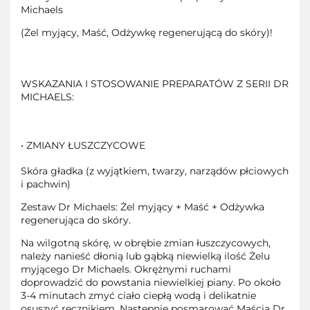
Michaels
(Żel myjący, Maść, Odżywkę regenerującą do skóry)!
WSKAZANIA I STOSOWANIE PREPARATÓW Z SERII DR
MICHAELS:
• ZMIANY ŁUSZCZYCOWE
Skóra gładka (z wyjątkiem, twarzy, narządów płciowych
i pachwin)
Zestaw Dr Michaels: Żel myjący + Maść + Odżywka
regenerująca do skóry.
Na wilgotną skórę, w obrębie zmian łuszczycowych,
należy nanieść dłonią lub gąbką niewielką ilość Żelu
myjącego Dr Michaels. Okrężnymi ruchami
doprowadzić do powstania niewielkiej piany. Po około
3-4 minutach zmyć ciało ciepłą wodą i delikatnie
osuszyć ręcznikiem. Następnie posmarować Maścią Dr