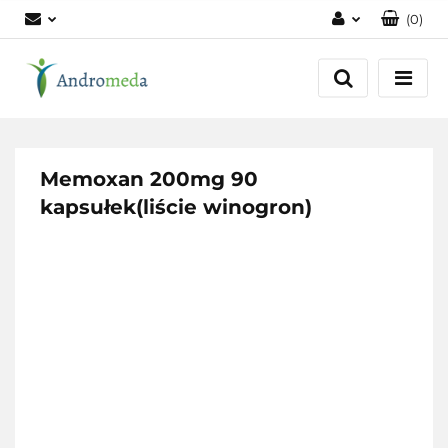
(
0
)
Zaloguj się
Zarejestruj się
Dodaj zgłoszenie
Zgody cookies
Memoxan 200mg 90
kapsułek(liście winogron)