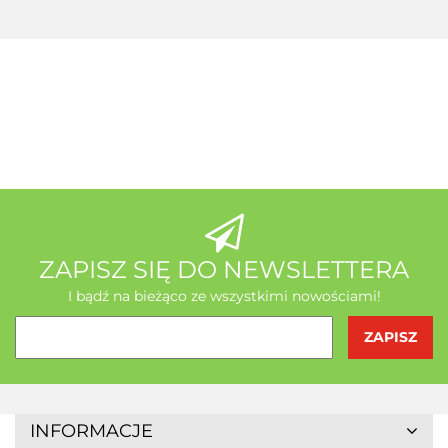
Acerola
A-Z Medica
AB - Natura
ZAPISZ SIĘ DO NEWSLETTERA
I bądź na bieżąco ze wszystkimi nowościami!
Agrofrost
INFORMACJE