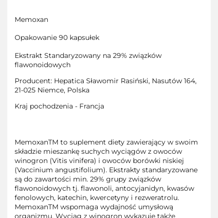
Memoxan
Opakowanie 90 kapsułek
Ekstrakt Standaryzowany na 29% związków
flawonoidowych
Producent: Hepatica Sławomir Rasiński, Nasutów 164,
21-025 Niemce, Polska
Kraj pochodzenia - Francja
MemoxanTM to suplement diety zawierający w swoim
składzie mieszankę suchych wyciągów z owoców
winogron (Vitis vinifera) i owoców borówki niskiej
(Vaccinium angustifolium). Ekstrakty standaryzowane
są do zawartości min. 29% grupy związków
flawonoidowych tj. flawonoli, antocyjanidyn, kwasów
fenolowych, katechin, kwercetyny i rezweratrolu.
MemoxanTM wspomaga wydajność umysłową
organizmu. Wyciąg z winogron wykazuje także