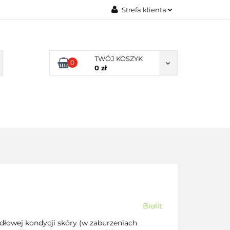
Strefa klienta
TY NATURALNE
Zaloguj się
LNE
Zarejestruj się
TWÓJ KOSZYK
0
Dodaj zgłoszenie
0 zł
Zgody cookies
DLA
ZDROWA
ARTYKUŁY
DOMU
ŻYWNOŚĆ,
DIETA
Biolit
łowej kondycji skóry (w zaburzeniach