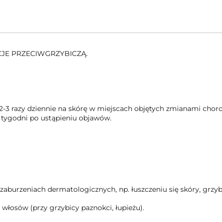
JE PRZECIWGRZYBICZĄ.
ć 2-3 razy dziennie na skórę w miejscach objętych zmianami cho
 tygodni po ustąpieniu objawów.
aburzeniach dermatologicznych, np. łuszczeniu się skóry, grzyb
łosów (przy grzybicy paznokci, łupieżu).