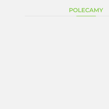
POLECAMY
G
Zestaw 3 x Kolagen
ZESTAW 3 SZTUKI
Glow Collagen Shot
QuinoMit®Q10 MSE
15 saszetek Tiens +
50 ml koenzym Q10
gratis Wit C Acerola
573.00
+ Seleemit MSE
1632.00
Gratis