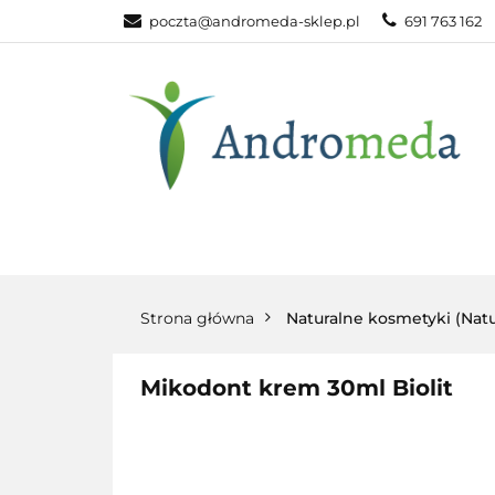
poczta@andromeda-sklep.pl
691 763 162
WITAMINY NAT
ODPORNOŚĆ
DLA DOMU
WITAMINY
MINERAŁY
SUPLEM
NATURALNE
NATURALNE
NATURA
Strona główna
Naturalne kosmetyki (Natu
Mikodont krem 30ml Biolit