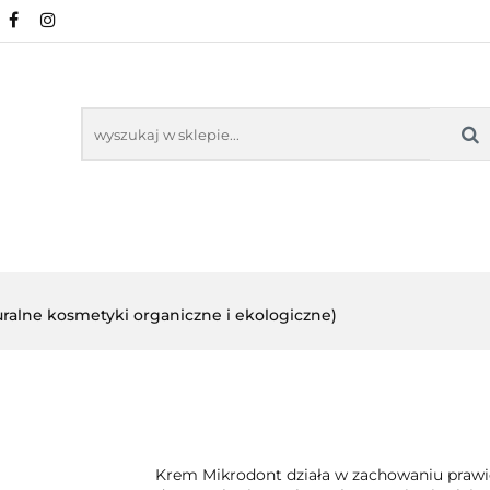
URALNE
MINERAŁY NATURALNE
SUPLEMEN
WSPARCIE ORGANIZMU
KOSMETYKI NATURA
ZDROWA ŻYWNOŚĆ, DIETA
ARTYKUŁY
ENTY
ODPORNOŚĆ
WSPARCIE
KOSMETYKI
LNE
ORGANIZMU
NATURALNE
ralne kosmetyki organiczne i ekologiczne)
Krem Mikrodont działa w zachowaniu prawid