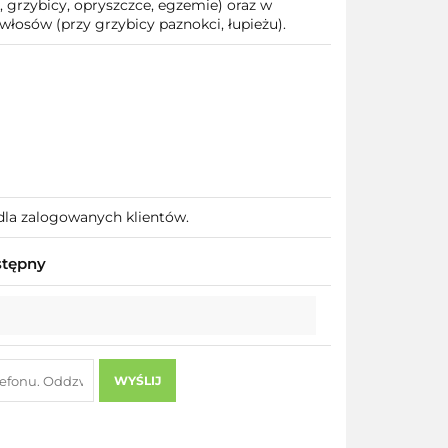
, grzybicy, opryszczce, egzemie) oraz w
łosów (przy grzybicy paznokci, łupieżu).
dla zalogowanych klientów.
stępny
WYŚLIJ