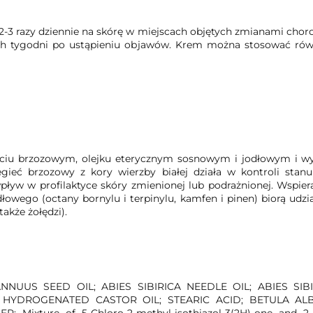
ć 2-3 razy dziennie na skórę w miejscach objętych zmianami cho
h tygodni po ustąpieniu objawów. Krem można stosować równie
gciu brzozowym, olejku eterycznym sosnowym i jodłowym i wy
iegieć brzozowy z kory wierzby białej działa w kontroli stan
ływ w profilaktyce skóry zmienionej lub podrażnionej. Wspiera
odłowego (octany bornylu i terpinylu, kamfen i pinen) biorą ud
kże żołędzi).
 ANNUUS SEED OIL; ABIES SIBIRICA NEEDLE OIL; ABIES SI
; HYDROGENATED CASTOR OIL; STEARIC ACID; BETULA ALB