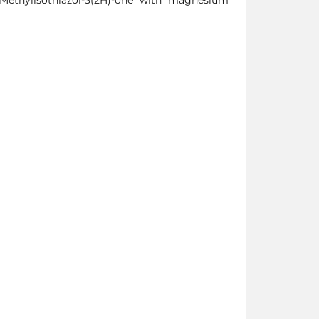
ethylisothiazol-3(2H)-one with magnesium