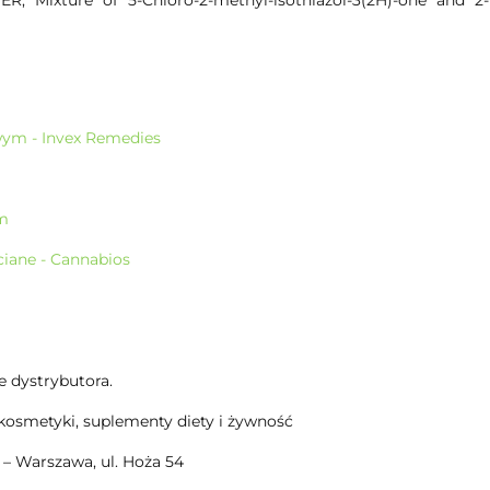
ixture of 5-Chloro-2-methyl-isothiazol-3(2H)-one and 2-M
wym - Invex Remedies
rm
iane - Cannabios
e dystrybutora.
kosmetyki, suplementy diety i żywność
– Warszawa, ul. Hoża 54