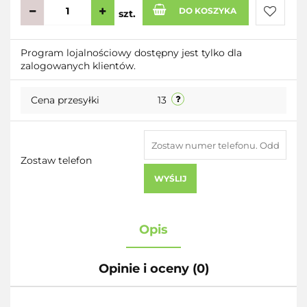
DO KOSZYKA
szt.
Do
Program lojalnościowy dostępny jest tylko dla
zalogowanych klientów.
przecho
Cena przesyłki
13
Zostaw telefon
WYŚLIJ
Opis
Opinie i oceny (0)