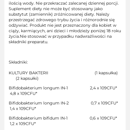
ilością wody. Nie przekraczać zalecanej dziennej porcji.
Suplement diety nie może być stosowany jako
substytut (zamiennik) zróżnicowanej diety. Należy
przestrzegać zdrowego trybu życia i różnorodnie się
odżywiać. Produkt nie jest przeznaczony dla kobiet w
ciąży, karmiących, ani dzieci i młodzieży poniżej 18 roku
życia.Nie stosować w przypadku nadwrażliwości na
składniki preparatu.
Składniki:
KULTURY BAKTERII
(1 kapsułka)
(2 kapsułki)
Bifidobakterium longum IN-1
2,4 x 109CFU*
4,8 x 109CFU*
Bifidobakterium longum IN-2
0,7 x 109CFU*
1,4 x 109CFU*
Bifidobakterium bifidum IN-1
0,6 x 109CFU*
1,2 x 109CFU*