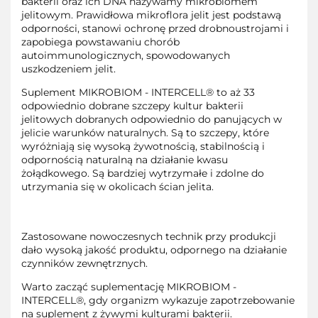
bakterii oraz ich DNA nazywamy mikrobiomem
jelitowym. Prawidłowa mikroflora jelit jest podstawą
odporności, stanowi ochronę przed drobnoustrojami i
zapobiega powstawaniu chorób
autoimmunologicznych, spowodowanych
uszkodzeniem jelit.
Suplement MIKROBIOM - INTERCELL® to aż 33
odpowiednio dobrane szczepy kultur bakterii
jelitowych dobranych odpowiednio do panujących w
jelicie warunków naturalnych. Są to szczepy, które
wyróżniają się wysoką żywotnością, stabilnością i
odpornością naturalną na działanie kwasu
żołądkowego. Są bardziej wytrzymałe i zdolne do
utrzymania się w okolicach ścian jelita.
Zastosowane nowoczesnych technik przy produkcji
dało wysoką jakość produktu, odpornego na działanie
czynników zewnętrznych.
Warto zacząć suplementację MIKROBIOM -
INTERCELL®, gdy organizm wykazuje zapotrzebowanie
na suplement z żywymi kulturami bakterii.