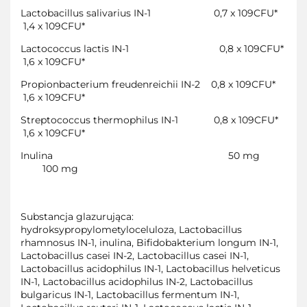
Lactobacillus salivarius IN-1
0,7 x 109CFU*
1,4 x 109CFU*
Lactococcus lactis IN-1
0,8 x 109CFU*
1,6 x 109CFU*
Propionbacterium freudenreichii IN-2
0,8 x 109CFU*
1,6 x 109CFU*
Streptococcus thermophilus IN-1
0,8 x 109CFU*
1,6 x 109CFU*
Inulina
50 mg
100 mg
Substancja glazurująca:
hydroksypropylometyloceluloza, Lactobacillus
rhamnosus IN-1, inulina, Bifidobakterium longum IN-1,
Lactobacillus casei IN-2, Lactobacillus casei IN-1,
Lactobacillus acidophilus IN-1, Lactobacillus helveticus
IN-1, Lactobacillus acidophilus IN-2, Lactobacillus
bulgaricus IN-1, Lactobacillus fermentum IN-1,