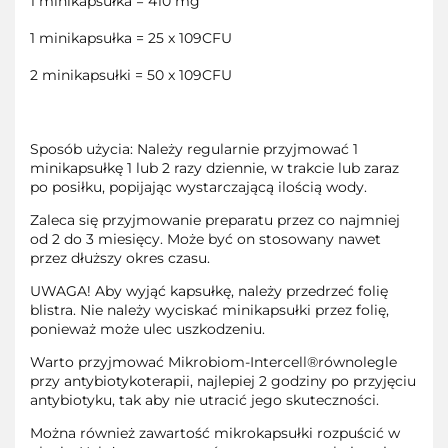
1 minikapsułka = 410 mg
1 minikapsułka = 25 x 109CFU
2 minikapsułki = 50 x 109CFU
Sposób użycia: Należy regularnie przyjmować 1
minikapsułkę 1 lub 2 razy dziennie, w trakcie lub zaraz
po posiłku, popijając wystarczającą ilością wody.
Zaleca się przyjmowanie preparatu przez co najmniej
od 2 do 3 miesięcy. Może być on stosowany nawet
przez dłuższy okres czasu.
UWAGA! Aby wyjąć kapsułkę, należy przedrzeć folię
blistra. Nie należy wyciskać minikapsułki przez folię,
ponieważ może ulec uszkodzeniu.
Warto przyjmować Mikrobiom-Intercell®równolegle
przy antybiotykoterapii, najlepiej 2 godziny po przyjęciu
antybiotyku, tak aby nie utracić jego skuteczności.
Można również zawartość mikrokapsułki rozpuścić w