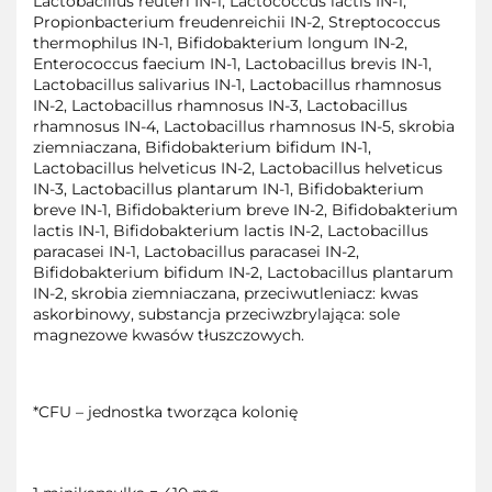
Lactobacillus reuteri IN-1, Lactococcus lactis IN-1,
Propionbacterium freudenreichii IN-2, Streptococcus
thermophilus IN-1, Bifidobakterium longum IN-2,
Enterococcus faecium IN-1, Lactobacillus brevis IN-1,
Lactobacillus salivarius IN-1, Lactobacillus rhamnosus
IN-2, Lactobacillus rhamnosus IN-3, Lactobacillus
rhamnosus IN-4, Lactobacillus rhamnosus IN-5, skrobia
ziemniaczana, Bifidobakterium bifidum IN-1,
Lactobacillus helveticus IN-2, Lactobacillus helveticus
IN-3, Lactobacillus plantarum IN-1, Bifidobakterium
breve IN-1, Bifidobakterium breve IN-2, Bifidobakterium
lactis IN-1, Bifidobakterium lactis IN-2, Lactobacillus
paracasei IN-1, Lactobacillus paracasei IN-2,
Bifidobakterium bifidum IN-2, Lactobacillus plantarum
IN-2, skrobia ziemniaczana, przeciwutleniacz: kwas
askorbinowy, substancja przeciwzbrylająca: sole
magnezowe kwasów tłuszczowych.
*CFU – jednostka tworząca kolonię