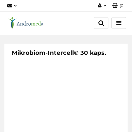
(
0
)
Zaloguj się
Zarejestruj się
Dodaj zgłoszenie
Zgody cookies
Mikrobiom-Intercell® 30 kaps.