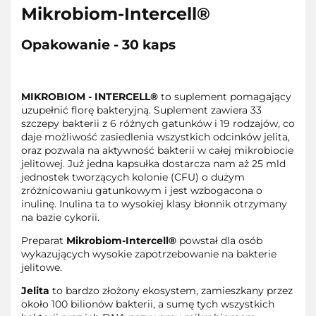
Mikrobiom-Intercell®
Opakowanie - 30 kaps
MIKROBIOM - INTERCELL®
to suplement pomagający
uzupełnić florę bakteryjną. Suplement zawiera 33
szczepy bakterii z 6 różnych gatunków i 19 rodzajów, co
daje możliwość zasiedlenia wszystkich odcinków jelita,
oraz pozwala na aktywność bakterii w całej mikrobiocie
jelitowej. Już jedna kapsułka dostarcza nam aż 25 mld
jednostek tworzących kolonie (CFU) o dużym
zróżnicowaniu gatunkowym i jest wzbogacona o
inulinę. Inulina ta to wysokiej klasy błonnik otrzymany
na bazie cykorii.
Preparat
Mikrobiom-Intercell®
powstał dla osób
wykazujących wysokie zapotrzebowanie na bakterie
jelitowe.
Jelita
to bardzo złożony ekosystem, zamieszkany przez
około 100 bilionów bakterii, a sumę tych wszystkich