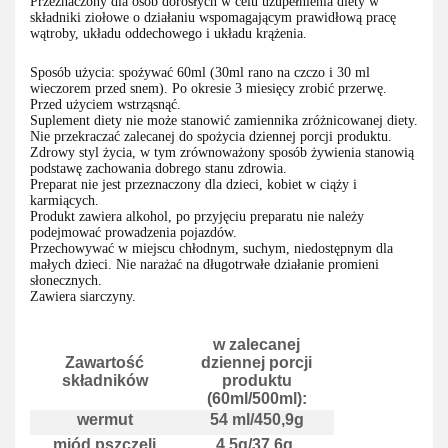
Przeznaczony dla osób dorosłych w celu uzupełnienia diety w
składniki ziołowe o działaniu wspomagającym prawidłową pracę
wątroby, układu oddechowego i układu krążenia.
Sposób użycia: spożywać 60ml (30ml rano na czczo i 30 ml
wieczorem przed snem). Po okresie 3 miesięcy zrobić przerwę.
Przed użyciem wstrząsnąć.
Suplement diety nie może stanowić zamiennika zróżnicowanej diety.
Nie przekraczać zalecanej do spożycia dziennej porcji produktu.
Zdrowy styl życia, w tym zrównoważony sposób żywienia stanowią
podstawę zachowania dobrego stanu zdrowia.
Preparat nie jest przeznaczony dla dzieci, kobiet w ciąży i
karmiących.
Produkt zawiera alkohol, po przyjęciu preparatu nie należy
podejmować prowadzenia pojazdów.
Przechowywać w miejscu chłodnym, suchym, niedostępnym dla
małych dzieci. Nie narażać na długotrwałe działanie promieni
słonecznych.
Zawiera siarczyny.
w zalecanej
Zawartość
dziennej porcji
składników
produktu
(60ml/500ml):
wermut
54 ml/450,9g
miód pszczeli
4,5g/37,6g,