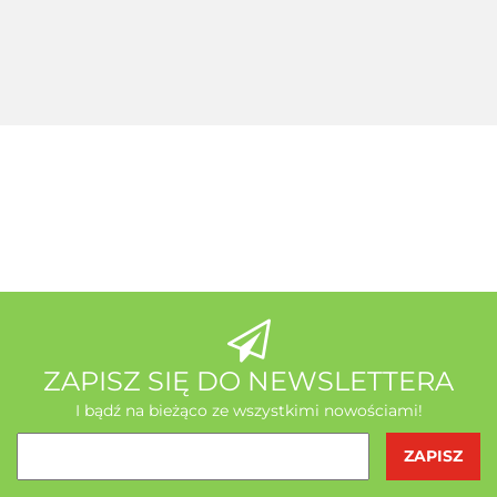
MycoMedica
145.00
saszetek
koenzym Q10
Tiens +
127.60
+ Seleemit
gratis
MSE Gratis
Wit C
Acerola
A-Z Medica
AB - Natura
ZAPISZ SIĘ DO NEWSLETTERA
I bądź na bieżąco ze wszystkimi nowościami!