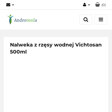
(
0
)
Zaloguj się
Zarejestruj się
Dodaj zgłoszenie
Zgody cookies
Nalweka z rzęsy wodnej Vichtosan
500ml