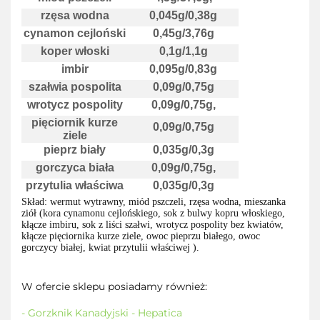
rzęsa wodna
0,045g/0,38g
cynamon cejloński
0,45g/3,76g
koper włoski
0,1g/1,1g
imbir
0,095g/0,83g
szałwia pospolita
0,09g/0,75g
wrotycz pospolity
0,09g/0,75g,
pięciornik kurze
0,09g/0,75g
ziele
pieprz biały
0,035g/0,3g
gorczyca biała
0,09g/0,75g,
przytulia właściwa
0,035g/0,3g
Skład: wermut wytrawny, miód pszczeli, rzęsa wodna, mieszanka
ziół (kora cynamonu cejlońskiego, sok z bulwy kopru włoskiego,
kłącze imbiru, sok z liści szałwi, wrotycz pospolity bez kwiatów,
kłącze pięciornika kurze ziele, owoc pieprzu białego, owoc
gorczycy białej, kwiat przytulii właściwej ).
W ofercie sklepu posiadamy również:
- Gorzknik Kanadyjski - Hepatica