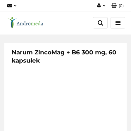
(
0
)
Zaloguj się
Zarejestruj się
Dodaj zgłoszenie
Zgody cookies
Narum ZincoMag + B6 300 mg, 60
kapsułek