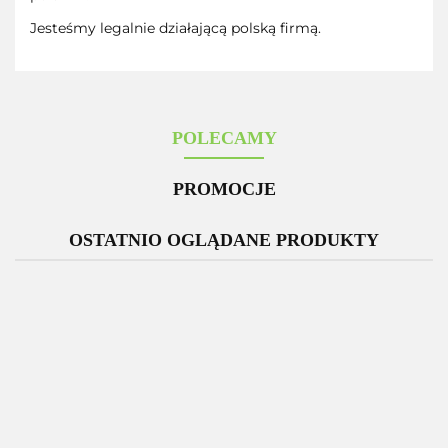
Jesteśmy legalnie działającą polską firmą.
POLECAMY
PROMOCJE
OSTATNIO OGLĄDANE PRODUKTY
-12%
Zestaw 3
Glutation
D
x
MSE
M
Kolagen
300mg