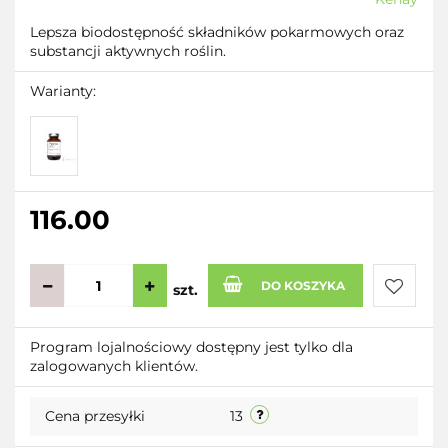
Lepsza biodostępność składników pokarmowych oraz
substancji aktywnych roślin.
Warianty:
116.00
DO KOSZYKA
szt.
Do
Program lojalnościowy dostępny jest tylko dla
zalogowanych klientów.
przecho
Cena przesyłki
13