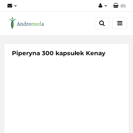
(
0
)
Zaloguj się
Zarejestruj się
Dodaj zgłoszenie
Zgody cookies
Piperyna 300 kapsułek Kenay