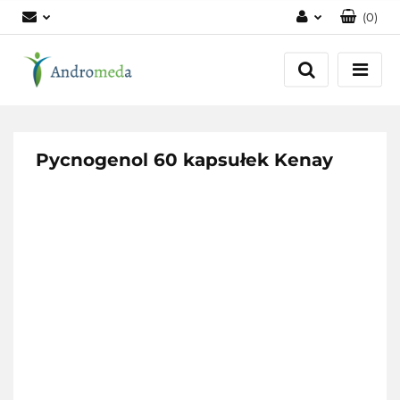
(
0
)
Zaloguj się
Zarejestruj się
Dodaj zgłoszenie
Zgody cookies
Pycnogenol 60 kapsułek Kenay