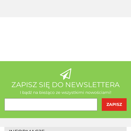
MSE Gratis
Wit C
Acerola
A-Z Medica
AB - Natura
ZAPISZ SIĘ DO NEWSLETTERA
I bądź na bieżąco ze wszystkimi nowościami!
Agrofrost