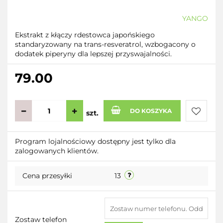
YANGO
Ekstrakt z kłączy rdestowca japońskiego
standaryzowany na trans-resveratrol, wzbogacony o
dodatek piperyny dla lepszej przyswajalności.
79.00
DO KOSZYKA
szt.
Do
Program lojalnościowy dostępny jest tylko dla
zalogowanych klientów.
przecho
Cena przesyłki
13
Zostaw telefon