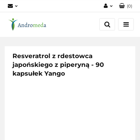
(
0
)
Zaloguj się
Zarejestruj się
Dodaj zgłoszenie
Zgody cookies
Resveratrol z rdestowca
japońskiego z piperyną - 90
kapsułek Yango