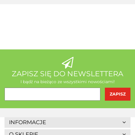
A-Z Medica
AB - Natura
ZAPISZ SIĘ DO NEWSLETTERA
I bądź na bieżąco ze wszystkimi nowościami!
Agrofrost
INFORMACJE
O SKLEPIE