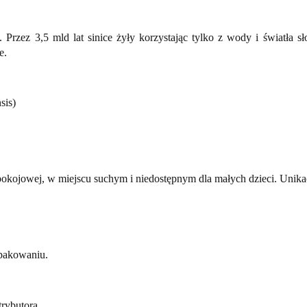
zez 3,5 mld lat sinice żyły korzystając tylko z wody i światła sło
e.
sis)
ojowej, w miejscu suchym i niedostępnym dla małych dzieci. Unikać
opakowaniu.
trybutora.