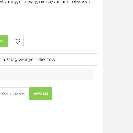
 witaminy, minerały, niezbędne aminokwasy i
KA
Do
dla zalogowanych klientów.
przechowalni
WYŚLIJ