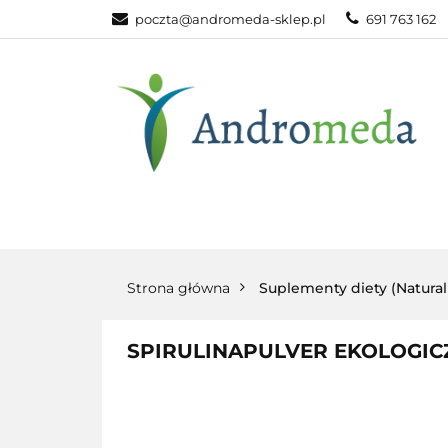
poczta@andromeda-sklep.pl
691 763 162
WITAMINY NAT
ODPORNOŚĆ
DLA DOMU
WITAMINY
MINERAŁY
SUPLEM
NATURALNE
NATURALNE
NATURA
Strona główna
Suplementy diety (Natura
SPIRULINAPULVER EKOLOGIC