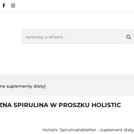
URALNE
MINERAŁY NATURALNE
SUPLEMEN
WSPARCIE ORGANIZMU
KOSMETYKI NATURA
ZDROWA ŻYWNOŚĆ, DIETA
ARTYKUŁY
ENTY
ODPORNOŚĆ
WSPARCIE
KOSMETYKI
LNE
ORGANIZMU
NATURALNE
lne suplementy diety)
ZNA SPIRULINA W PROSZKU HOLISTIC
Holistic Spirulinatabletter - suplement diety.