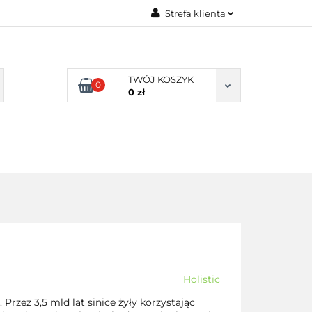
Strefa klienta
TY NATURALNE
Zaloguj się
LNE
Zarejestruj się
TWÓJ KOSZYK
0
Dodaj zgłoszenie
0 zł
Zgody cookies
DLA
ZDROWA
ARTYKUŁY
DOMU
ŻYWNOŚĆ,
DIETA
Holistic
 Przez 3,5 mld lat sinice żyły korzystając