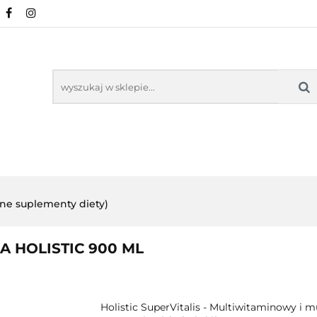
URALNE
MINERAŁY NATURALNE
SUPLEMEN
WSPARCIE ORGANIZMU
KOSMETYKI NATURA
ZDROWA ŻYWNOŚĆ, DIETA
ARTYKUŁY
ENTY
ODPORNOŚĆ
WSPARCIE
KOSMETYKI
LNE
ORGANIZMU
NATURALNE
lne suplementy diety)
A HOLISTIC 900 ML
Holistic SuperVitalis - Multiwitaminowy i 