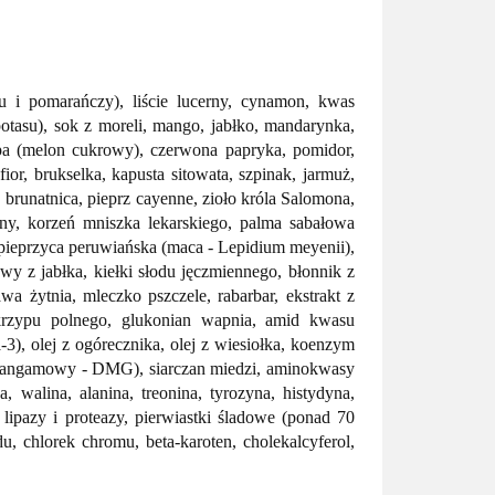
iru i pomarańczy), liście lucerny, cynamon, kwas
potasu), sok z moreli, mango, jabłko, mandarynka,
upa (melon cukrowy), czerwona papryka, pomidor,
ior, brukselka, kapusta sitowata, szpinak, jarmuż,
 brunatnica, pieprz cayenne, zioło króla Salomona,
osny, korzeń mniszka lekarskiego, palma sabałowa
i, pieprzyca peruwiańska (maca - Lepidium meyenii),
owy z jabłka, kiełki słodu jęczmiennego, błonnik z
a żytnia, mleczko pszczele, rabarbar, ekstrakt z
skrzypu polnego, glukonian wapnia, amid kwasu
3), olej z ogórecznika, olej z wiesiołka, koenzym
s pangamowy - DMG), siarczan miedzi, aminokwasy
, walina, alanina, treonina, tyrozyna, histydyna,
, lipazy i proteazy, pierwiastki śladowe (ponad 70
, chlorek chromu, beta-karoten, cholekalcyferol,