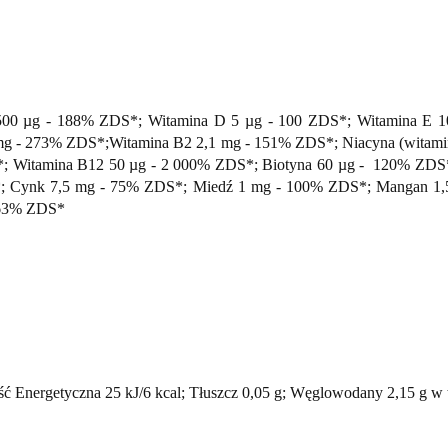
 1500 µg - 188% ZDS*; Witamina D 5 µg - 100 ZDS*; Witamina E 
g - 273% ZDS*;Witamina B2 2,1 mg - 151% ZDS*; Niacyna (witami
; Witamina B12 50 µg - 2 000% ZDS*; Biotyna 60 µg - 120% ZDS*
S*; Cynk 7,5 mg - 75% ZDS*; Miedź 1 mg - 100% ZDS*; Mangan 1,5
 63% ZDS*
ść Energetyczna 25 kJ/6 kcal; Tłuszcz 0,05 g; Węglowodany 2,15 g w t