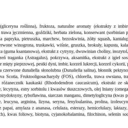
gliceryna roślinna), fruktoza, naturalne aromaty (ekstrakty z imb
 trawa jęczmienna, goździki, herbata zielona, konserwant (sorbinian 
na papryka, pietruszka, marchew, brzoskwinia, żółty squash, kantal
erwone winogrona, truskawki, wiśnie, gruszka, brokuły, kapusta, kalaf
a (guma ksantanowa), ekstrakt z cytryny, dwuwinian choliny, inozytol,
eń traganka (Astragalus), pokrzywa, aksamitka, ekstrakt z igieł s
e mięty pieprzowej, pestki dyni, imbir, korzeń lukrecji, korzeń cykori
ga czerwone dunaliella słonolubna (Dunaliella salina), błonnik pektyn
Scotia, Fruktooligosacharydy (FOS), chlorella, trawa owsiana, traw
, różanecznik kaukaski (Rhododendron caucasicum), ekstrakt ze 
lecytyna, estry sorbitolu i kwasów tłuszczowych, olej lniany (omega-
 pirydoksyny, ryboflawina, siarczan manganu, dimetyloglicyna (kwa
eucyna, arginina, lizyna, seryna, fenyloalanina, prolina, izoleucyna
z papai, amylaza z ananasa, celulaza, esterazy, hemicelulazy, laktazy
, kwas foliowy, biotyna, cyjanokobalamina, filochinon, selenin sodu