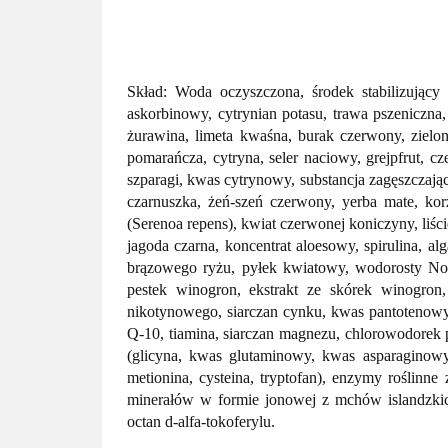
Skład: Woda oczyszczona, środek stabilizujący (
askorbinowy, cytrynian potasu, trawa pszeniczna,
żurawina, limeta kwaśna, burak czerwony, zielo
pomarańcza, cytryna, seler naciowy, grejpfrut, cz
szparagi, kwas cytrynowy, substancja zagęszczając
czarnuszka, żeń-szeń czerwony, yerba mate, korz
(Serenoa repens), kwiat czerwonej koniczyny, liści
jagoda czarna, koncentrat aloesowy, spirulina, al
brązowego ryżu, pyłek kwiatowy, wodorosty Nova 
pestek winogron, ekstrakt ze skórek winogron
nikotynowego, siarczan cynku, kwas pantotenowy, 
Q-10, tiamina, siarczan magnezu, chlorowodorek
(glicyna, kwas glutaminowy, kwas asparaginowy, l
metionina, cysteina, tryptofan), enzymy roślinne 
minerałów w formie jonowej z mchów islandzkich)
octan d-alfa-tokoferylu.