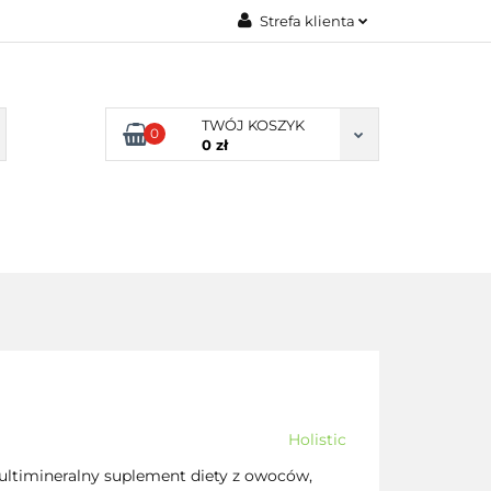
Strefa klienta
TY NATURALNE
Zaloguj się
LNE
Zarejestruj się
TWÓJ KOSZYK
0
Dodaj zgłoszenie
0 zł
Zgody cookies
DLA
ZDROWA
ARTYKUŁY
DOMU
ŻYWNOŚĆ,
DIETA
Holistic
multimineralny suplement diety z owoców,