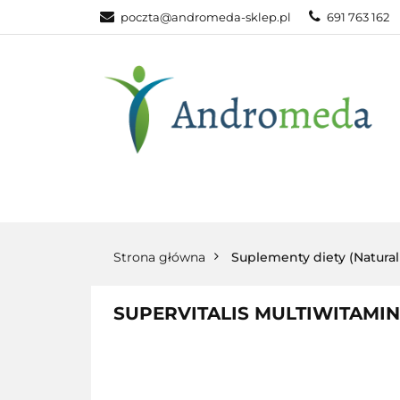
poczta@andromeda-sklep.pl
691 763 162
WITAMINY NAT
ODPORNOŚĆ
DLA DOMU
WITAMINY
MINERAŁY
SUPLEM
NATURALNE
NATURALNE
NATURA
Strona główna
Suplementy diety (Natura
SUPERVITALIS MULTIWITAMIN