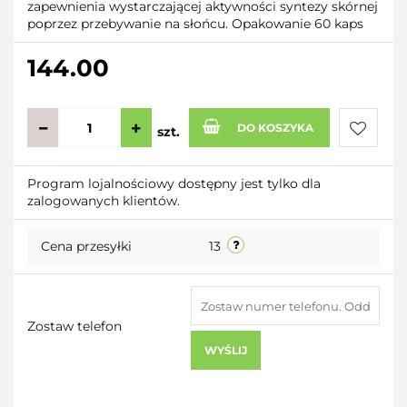
zapewnienia wystarczającej aktywności syntezy skórnej
poprzez przebywanie na słońcu. Opakowanie 60 kaps
144.00
DO KOSZYKA
szt.
Do
Program lojalnościowy dostępny jest tylko dla
zalogowanych klientów.
przecho
Cena przesyłki
13
Zostaw telefon
WYŚLIJ