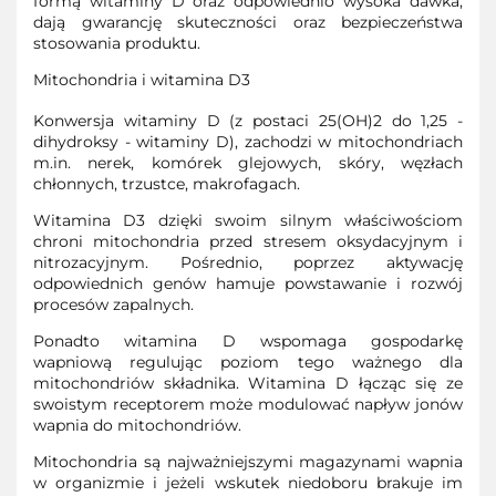
formą witaminy D oraz odpowiednio wysoka dawka,
dają gwarancję skuteczności oraz bezpieczeństwa
stosowania produktu.
Mitochondria i witamina D3
Konwersja witaminy D (z postaci 25(OH)2 do 1,25 -
dihydroksy - witaminy D), zachodzi w mitochondriach
m.in. nerek, komórek glejowych, skóry, węzłach
chłonnych, trzustce, makrofagach.
Witamina D3 dzięki swoim silnym właściwościom
chroni mitochondria przed stresem oksydacyjnym i
nitrozacyjnym. Pośrednio, poprzez aktywację
odpowiednich genów hamuje powstawanie i rozwój
procesów zapalnych.
Ponadto witamina D wspomaga gospodarkę
wapniową regulując poziom tego ważnego dla
mitochondriów składnika. Witamina D łącząc się ze
swoistym receptorem może modulować napływ jonów
wapnia do mitochondriów.
Mitochondria są najważniejszymi magazynami wapnia
w organizmie i jeżeli wskutek niedoboru brakuje im