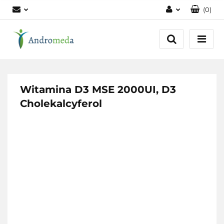
(
0
)
Zaloguj się
Zarejestruj się
Dodaj zgłoszenie
Zgody cookies
Witamina D3 MSE 2000UI, D3
Cholekalcyferol