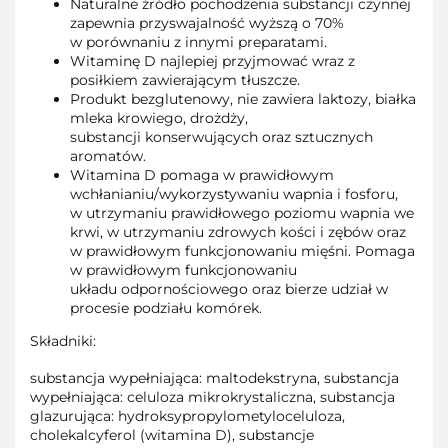
Naturalne źródło pochodzenia substancji czynnej
zapewnia przyswajalność wyższą o 70%
w porównaniu z innymi preparatami.
Witaminę D najlepiej przyjmować wraz z
posiłkiem zawierającym tłuszcze.
Produkt bezglutenowy, nie zawiera laktozy, białka
mleka krowiego, drożdży,
substancji konserwujących oraz sztucznych
aromatów.
Witamina D pomaga w prawidłowym
wchłanianiu/wykorzystywaniu wapnia i fosforu,
w utrzymaniu prawidłowego poziomu wapnia we
krwi, w utrzymaniu zdrowych kości i zębów oraz
w prawidłowym funkcjonowaniu mięśni. Pomaga
w prawidłowym funkcjonowaniu
układu odpornościowego oraz bierze udział w
procesie podziału komórek.
Składniki:
substancja wypełniająca: maltodekstryna, substancja
wypełniająca: celuloza mikrokrystaliczna, substancja
glazurująca: hydroksypropylometyloceluloza,
cholekalcyferol (witamina D), substancje