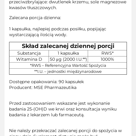
przeciwzbrylające: dwutlenek krzemu, sole magnezowe
kwasów tłuszczowych.
Zalecana porcja dzienna:
1 kapsułka, najlepiej podczas posiłku, popijając
wystarczającą ilością wody.
Skład zalecanej dziennej porcji
Substancja
1 kapsułka
RWS*
Witamina D
50 μg (2000 I.U.**)
1000%
*RWS – Referencyjna Wartość Spożycia
**I.U. – jednostki międzynarodowe
Dostępne opakowania: 90 kapsułek
Producent: MSE Pharmazeutika
Przed zastosowaniem wskazane jest wykonanie
badania 25-(OH)D we krwi oraz konsultacja wyniku
badania z lekarzem lub farmaceutą.
Nie należy przekraczać zalecanej porcji do spożycia w