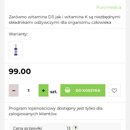
Puromedica
Zarówno witamina D3 jak i witamina K są niezbędnymi
składnikami odżywczymi dla organizmu człowieka
Warianty:
99.00
DO KOSZYKA
szt.
Do
Program lojalnościowy dostępny jest tylko dla
zalogowanych klientów.
przecho
Cena przesyłki
13