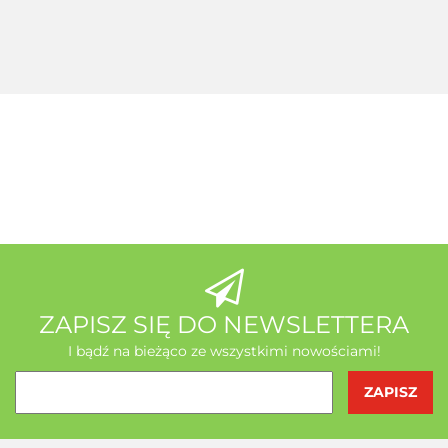
koenzym Q10
Tiens +
127.60
+ Seleemit
gratis
MSE Gratis
Wit C
Acerola
A-Z Medica
AB - Natura
ZAPISZ SIĘ DO NEWSLETTERA
I bądź na bieżąco ze wszystkimi nowościami!