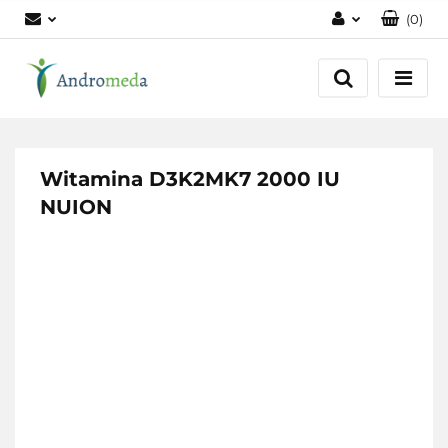
(
0
)
Zaloguj się
Zarejestruj się
Dodaj zgłoszenie
Zgody cookies
Witamina D3K2MK7 2000 IU
NUION