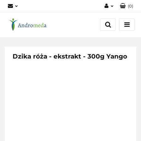
(
0
)
Zaloguj się
Zarejestruj się
Dodaj zgłoszenie
Zgody cookies
Dzika róża - ekstrakt - 300g Yango