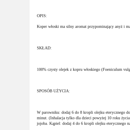
OPIS:
Koper włoski ma silny aromat przypominający anyż i ma 
SKŁAD:
100% czysty olejek z kopru włoskiego (Foeniculum vulg
SPOSÓB UŻYCIA:
W parowniku: dodaj 6 do 8 kropli olejku eterycznego do
minut. (Inhalacja tylko dla dzieci powyżej 10 roku życ
jojoba. Kąpiel: dodaj 4 do 6 kropli olejku eterycznego