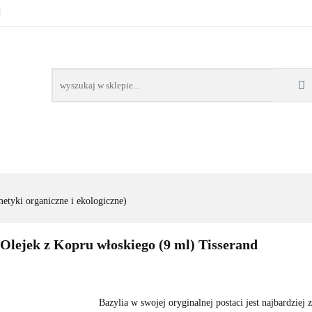
URALNE
MINERAŁY NATURALNE
SUPLEMENTY
WSPARCIE ORGANIZMU
KOSMETYKI NATURALNE
Ć, DIETA
ARTYKUŁY
MENTY
ODPORNOŚĆ
WSPARCIE
KOSMETYKI
ALNE
ORGANIZMU
NATURALNE
etyki organiczne i ekologiczne)
 Olejek z Kopru włoskiego (9 ml) Tisserand
Bazylia w swojej oryginalnej postaci jest najbardziej z