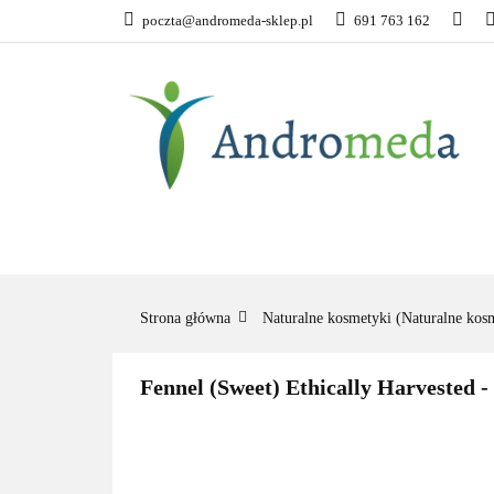
poczta@andromeda-sklep.pl
691 763 162
WITAMINY NAT
ODPORNOŚĆ
ZDROWA ŻYWNOŚ
WITAMINY
MINERAŁY
SUPLE
NATURALNE
NATURALNE
NATUR
Strona główna
Naturalne kosmetyki (Naturalne kosm
Fennel (Sweet) Ethically Harvested -