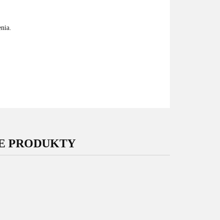
nia.
E PRODUKTY
-12%
-17%
Sirius
- D
FungiCol