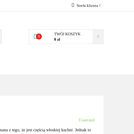
Strefa klienta
 NATURALNE
Zaloguj się
DLA DOMU
Zarejestruj się
TWÓJ KOSZYK
0
Dodaj zgłoszenie
0 zł
Zgody cookies
DLA
ZDROWA
ARTYKUŁY
DOMU
ŻYWNOŚĆ,
DIETA
Tisserand
nana z tego, że jest częścią włoskiej kuchni. Jednak to