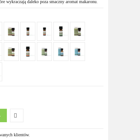
tóre wykraczają daleko poza smaczny aromat makaronu.
A
Do
owanych klientów.