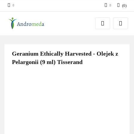
(
0
)
Zaloguj się
Zarejestruj się
Dodaj zgłoszenie
Zgody cookies
Geranium Ethically Harvested - Olejek z
Pelargonii (9 ml) Tisserand