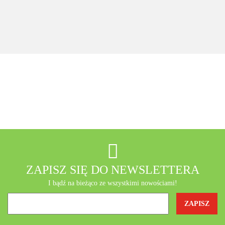
saszetek
koenzym Q10
127.60
Tiens +
+ Seleemit
gratis
MSE Gratis
Wit C
Acerola
A-Z Medica
AB - Natura
ZAPISZ SIĘ DO NEWSLETTERA
I bądź na bieżąco ze wszystkimi nowościami!