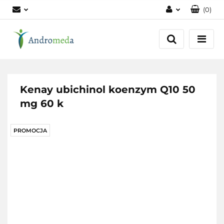
(
0
)
Zaloguj się
Zarejestruj się
Dodaj zgłoszenie
Zgody cookies
Kenay ubichinol koenzym Q10 50
mg 60 k
PROMOCJA