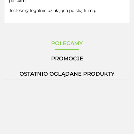
polskim
Jesteśmy legalnie działającą polską firmą.
POLECAMY
PROMOCJE
OSTATNIO OGLĄDANE PRODUKTY
-12%
Zestaw 3
Glutation
D
x
MSE
M