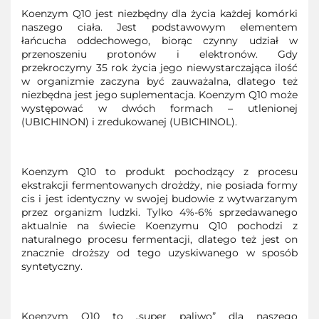
Koenzym Q10 jest niezbędny dla życia każdej komórki
naszego ciała. Jest podstawowym elementem
łańcucha oddechowego, biorąc czynny udział w
przenoszeniu protonów i elektronów. Gdy
przekroczymy 35 rok życia jego niewystarczająca ilość
w organizmie zaczyna być zauważalna, dlatego też
niezbędna jest jego suplementacja. Koenzym Q10 może
występować w dwóch formach – utlenionej
(UBICHINON) i zredukowanej (UBICHINOL).
Koenzym Q10 to produkt pochodzący z procesu
ekstrakcji fermentowanych drożdży, nie posiada formy
cis i jest identyczny w swojej budowie z wytwarzanym
przez organizm ludzki. Tylko 4%-6% sprzedawanego
aktualnie na świecie Koenzymu Q10 pochodzi z
naturalnego procesu fermentacji, dlatego też jest on
znacznie droższy od tego uzyskiwanego w sposób
syntetyczny.
Koenzym Q10 to „super paliwo” dla naszego