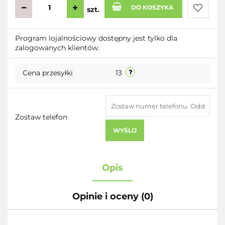
DO KOSZYKA
szt.
Do
Program lojalnościowy dostępny jest tylko dla
zalogowanych klientów.
przecho
Cena przesyłki
13
Zostaw telefon
WYŚLIJ
Opis
Opinie i oceny (0)