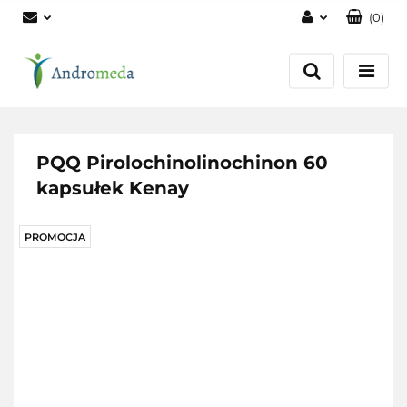
(
0
)
Zaloguj się
Zarejestruj się
Dodaj zgłoszenie
Zgody cookies
PQQ Pirolochinolinochinon 60
kapsułek Kenay
PROMOCJA