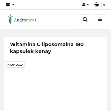
(
0
)
Zaloguj się
Zarejestruj się
Dodaj zgłoszenie
Zgody cookies
Witamina C liposomalna 180
kapsułek kenay
PROMOCJA