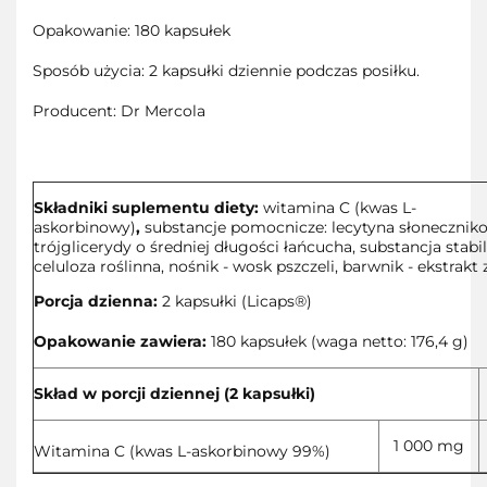
Opakowanie: 180 kapsułek
Sposób użycia: 2 kapsułki dziennie podczas posiłku.
Producent: Dr Mercola
Składniki suplementu diety:
witamina C (kwas L-
askorbinowy)
,
substancje pomocnicze: lecytyna słonecznik
trójglicerydy o średniej długości łańcucha, substancja stabil
celuloza roślinna, nośnik - wosk pszczeli, barwnik - ekstrakt 
Porcja dzienna:
2 kapsułki (Licaps®)
Opakowanie zawiera:
180 kapsułek (waga netto: 176,4 g)
Skład w porcji dziennej (2 kapsułki)
1 000 mg
Witamina C (kwas L-askorbinowy 99%)